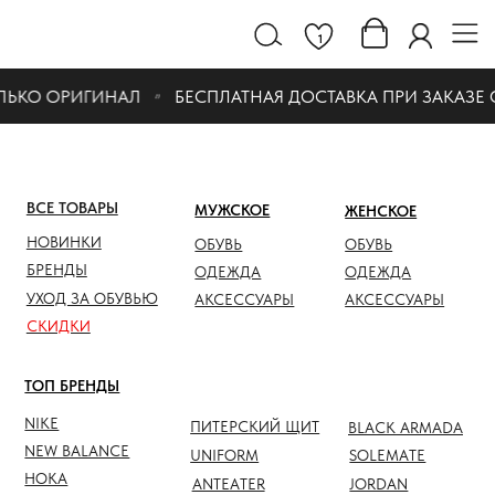
1
ЬКО ОРИГИНАЛ
БЕСПЛАТНАЯ ДОСТАВКА ПРИ ЗАКАЗЕ ОТ 
ВСЕ ТОВАРЫ
МУЖСКОЕ
ЖЕНСКОЕ
СКИДК
НОВИНКИ
ОБУВЬ
ОБУВЬ
ОБУВЬ
БРЕНДЫ
ОДЕЖДА
ОДЕЖДА
ОДЕЖД
УХОД ЗА ОБУВЬЮ
АКСЕССУАРЫ
АКСЕССУАРЫ
АКСЕС
СКИДКИ
ТОП БРЕНДЫ
NIKE
ПИТЕРСКИЙ ЩИТ
BLACK ARMADA
NEW BALANCE
UNIFORM
SOLEMATE
HOKA
ANTEATER
JORDAN
NOTHOMME
SALOMON
ASICS