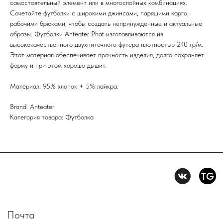
Первыми получайте специальные
самостоятельный элемент или в многослойных комбинациях.
предложения и узнавайте новинки
Сочетайте футболки с широкими джинсами, парящими карго,
рабочими брюками, чтобы создать непринужденные и актуальные
SUBMIT
образы. Футболки Anteater Phat изготавливаются из
высококачественного двухниточного футера плотностью 240 гр/м.
Нажимая на кнопку вы соглашаетесь с политикой
конфиденцильности
Этот материал обеспечивает прочность изделия, долго сохраняет
форму и при этом хорошо дышит.
Политика конфидениальности
Материал: 95% хлопок + 5% лайкра.
Пользовательское
соглашение
Brand: Anteater
Условия возврата и обмена
Категория товара: Футболка