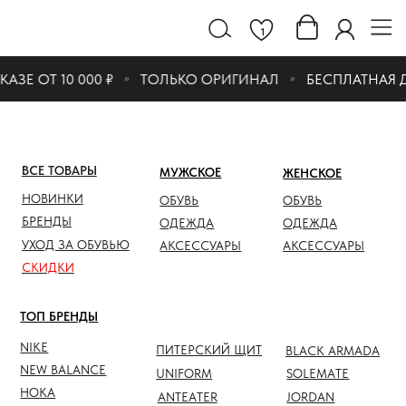
1
ЗЕ ОТ 10 000 ₽
ТОЛЬКО ОРИГИНАЛ
БЕСПЛАТНАЯ ДО
ВСЕ ТОВАРЫ
МУЖСКОЕ
ЖЕНСКОЕ
СКИДК
НОВИНКИ
ОБУВЬ
ОБУВЬ
ОБУВЬ
БРЕНДЫ
ОДЕЖДА
ОДЕЖДА
ОДЕЖД
УХОД ЗА ОБУВЬЮ
АКСЕССУАРЫ
АКСЕССУАРЫ
АКСЕС
СКИДКИ
ТОП БРЕНДЫ
NIKE
ПИТЕРСКИЙ ЩИТ
BLACK ARMADA
NEW BALANCE
UNIFORM
SOLEMATE
HOKA
ANTEATER
JORDAN
NOTHOMME
SALOMON
ASICS