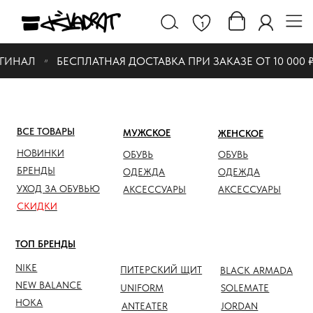
1
ГИНАЛ
БЕСПЛАТНАЯ ДОСТАВКА ПРИ ЗАКАЗЕ ОТ 10 000 ₽
ВСЕ ТОВАРЫ
МУЖСКОЕ
ЖЕНСКОЕ
СКИДК
НОВИНКИ
ОБУВЬ
ОБУВЬ
ОБУВЬ
БРЕНДЫ
ОДЕЖДА
ОДЕЖДА
ОДЕЖД
УХОД ЗА ОБУВЬЮ
АКСЕССУАРЫ
АКСЕССУАРЫ
АКСЕС
СКИДКИ
ТОП БРЕНДЫ
NIKE
ПИТЕРСКИЙ ЩИТ
BLACK ARMADA
NEW BALANCE
UNIFORM
SOLEMATE
HOKA
ANTEATER
JORDAN
NOTHOMME
SALOMON
ASICS