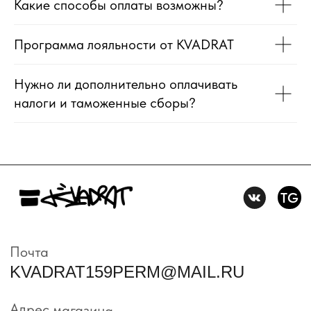
Какие способы оплаты возможны?
ГАЛЕРЕЮ
11:00-21:00
Программа лояльности от KVADRAT
Первыми получайте специальные
предложения и узнавайте новинки
Нужно ли дополнительно оплачивать
SUBMIT
налоги и таможенные сборы?
Нажимая на кнопку вы соглашаетесь с политикой
конфиденцильности
Политика конфидениальности
Пользовательское
соглашение
Условия возврата и обмена