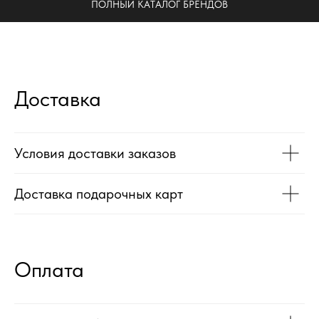
Доставка
Условия доставки заказов
TG
Доставка подарочных карт
Почта
KVADRAT159PERM@MAIL.RU
Оплата
Адрес магазина
Г.ПЕРМЬ, УЛ.
ЛУНАЧАРСКОГО, 1 ЭТАЖ,
ВХОД ЧЕРЕЗ ТОРГОВУЮ
Время работы