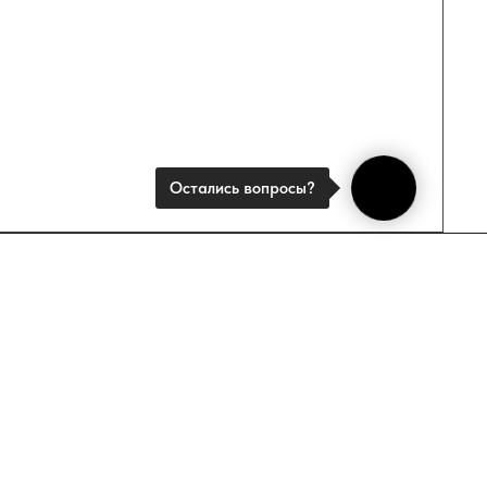
учайте специальные
и узнавайте
SUBMIT
Остались вопросы?
у вы соглашаетесь
фиденцильности