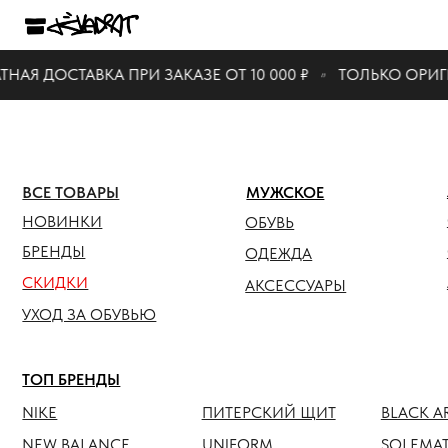
КАТАЛО
АЯ ДОСТАВКА ПРИ ЗАКАЗЕ ОТ 10 000 ₽
ТОЛЬКО ОРИГИ
ЖЕНСК
ВСЕ ТОВАРЫ
МУЖСКОЕ
ОБУВЬ
НОВИНКИ
ОБУВЬ
ОДЕЖ
БРЕНДЫ
ОДЕЖДА
СКИДКИ
АКСЕС
АКСЕССУАРЫ
УХОД ЗА ОБУВЬЮ
ТОП БРЕНДЫ
NIKE
ПИТЕРСКИЙ ЩИТ
BLACK ARMADA
NEW BALANCE
UNIFORM
SOLEMATE
HOKA
ANTEATER
JORDAN