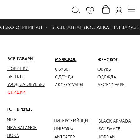
1
ЛЬКО ОРИГИНАЛ
БЕСПЛАТНАЯ ДОСТАВКА ПРИ ЗАКАЗЕ ОТ
ВСЕ ТОВАРЫ
МУЖСКОЕ
ЖЕНСКОЕ
СКИДК
НОВИНКИ
ОБУВЬ
ОБУВЬ
ОБУВЬ
БРЕНДЫ
ОДЕЖДА
ОДЕЖДА
ОДЕЖД
УХОД ЗА ОБУВЬЮ
АКСЕССУАРЫ
АКСЕССУАРЫ
АКСЕС
СКИДКИ
ТОП БРЕНДЫ
NIKE
ПИТЕРСКИЙ ЩИТ
BLACK ARMADA
NEW BALANCE
UNIFORM
SOLEMATE
HOKA
ANTEATER
JORDAN
NOTHOMME
SALOMON
ASICS