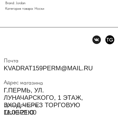
Brand: Jordan
Политика конфидениальности
Категория товара: Носки
Пользовательское
соглашение
Условия возврата и обмена