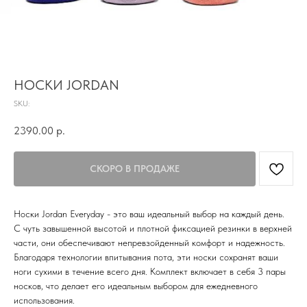
TG
Почта
KVADRAT159PERM@MAIL.RU
НОСКИ JORDAN
SKU:
Адрес магазина
Г.ПЕРМЬ, УЛ.
2390.00
р.
ЛУНАЧАРСКОГО, 1 ЭТАЖ,
ВХОД ЧЕРЕЗ ТОРГОВУЮ
Время работы
ГАЛЕРЕЮ
11:00-21:00
Первыми получайте специальные
Носки Jordan Everyday - это ваш идеальный выбор на каждый день.
предложения и узнавайте новинки
С чуть завышенной высотой и плотной фиксацией резинки в верхней
части, они обеспечивают непревзойденный комфорт и надежность.
SUBMIT
Благодаря технологии впитывания пота, эти носки сохранят ваши
ноги сухими в течение всего дня. Комплект включает в себя 3 пары
Нажимая на кнопку вы соглашаетесь с политикой
конфиденцильности
носков, что делает его идеальным выбором для ежедневного
использования.