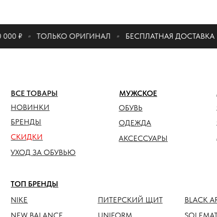
КАТАЛО
00 ₽
ТОЛЬКО ОРИГИНАЛ
БЕСПЛАТНАЯ ДОСТАВКА ПРИ
ЖЕНСК
ВСЕ ТОВАРЫ
МУЖСКОЕ
ОБУВЬ
НОВИНКИ
ОБУВЬ
ОДЕЖ
БРЕНДЫ
ОДЕЖДА
СКИДКИ
АКСЕС
АКСЕССУАРЫ
УХОД ЗА ОБУВЬЮ
ТОП БРЕНДЫ
NIKE
ПИТЕРСКИЙ ЩИТ
BLACK ARMADA
NEW BALANCE
UNIFORM
SOLEMATE
HOKA
ANTEATER
JORDAN