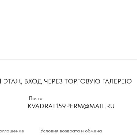
Первыми пол
предложения 
ТАЖ, ВХОД ЧЕРЕЗ ТОРГОВУЮ ГАЛЕРЕЮ
новинки
Почта
KVADRAT159PERM@MAIL.RU
Нажимая на кнопк
с политикой кон
ние
Условия возврата и обмена