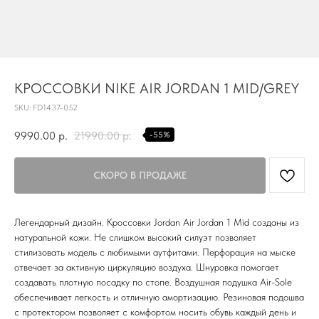
TG
КРОССОВКИ NIKE AIR JORDAN 1 MID/GREY
Почта
SKU:
FD1437-052
KVADRAT159PERM@MAIL.RU
9990.00
р.
21990.00
р.
-55%
Адрес магазина
Г.ПЕРМЬ, УЛ.
ЛУНАЧАРСКОГО, 1 ЭТАЖ,
ВХОД ЧЕРЕЗ ТОРГОВУЮ
Время работы
ГАЛЕРЕЮ
11:00-21:00
Легендарный дизайн. Кроссовки Jordan Air Jordan 1 Mid созданы из
натуральной кожи. Не слишком высокий силуэт позволяет
Первыми получайте специальные
стилизовать модель с любимыми аутфитами. Перфорация на мыске
предложения и узнавайте новинки
отвечает за активную циркуляцию воздуха. Шнуровка помогает
создавать плотную посадку по стопе. Воздушная подушка Air-Sole
SUBMIT
обеспечивает легкость и отличную амортизацию. Резиновая подошва
с протектором позволяет с комфортом носить обувь каждый день и
Нажимая на кнопку вы соглашаетесь с политикой