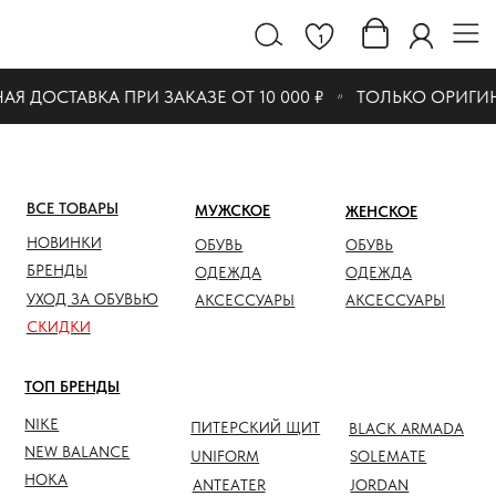
1
 ДОСТАВКА ПРИ ЗАКАЗЕ ОТ 10 000 ₽
ТОЛЬКО ОРИГИН
ВСЕ ТОВАРЫ
МУЖСКОЕ
ЖЕНСКОЕ
СКИДК
НОВИНКИ
ОБУВЬ
ОБУВЬ
ОБУВЬ
БРЕНДЫ
ОДЕЖДА
ОДЕЖДА
ОДЕЖД
УХОД ЗА ОБУВЬЮ
АКСЕССУАРЫ
АКСЕССУАРЫ
АКСЕС
СКИДКИ
ТОП БРЕНДЫ
NIKE
ПИТЕРСКИЙ ЩИТ
BLACK ARMADA
NEW BALANCE
UNIFORM
SOLEMATE
HOKA
ANTEATER
JORDAN
NOTHOMME
SALOMON
ASICS