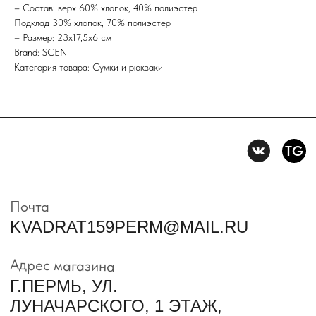
конфиденцильности
– Состав: верх 60% хлопок, 40% полиэстер
Подклад 30% хлопок, 70% полиэстер
– Размер: 23х17,5х6 см
Политика конфидениальности
Brand: SCEN
Пользовательское
Категория товара: Сумки и рюкзаки
соглашение
Условия возврата и обмена