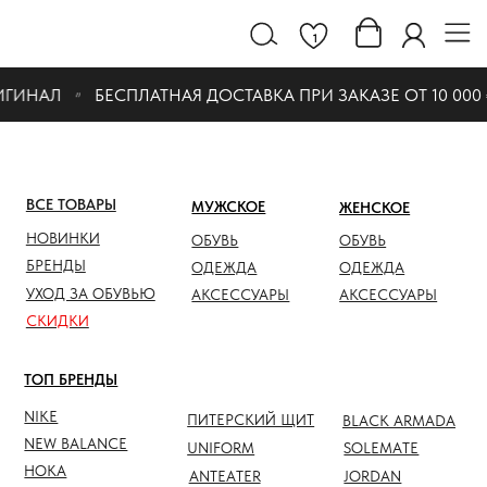
1
ГИНАЛ
БЕСПЛАТНАЯ ДОСТАВКА ПРИ ЗАКАЗЕ ОТ 10 000 ₽
ВСЕ ТОВАРЫ
МУЖСКОЕ
ЖЕНСКОЕ
СКИДК
НОВИНКИ
ОБУВЬ
ОБУВЬ
ОБУВЬ
БРЕНДЫ
ОДЕЖДА
ОДЕЖДА
ОДЕЖД
УХОД ЗА ОБУВЬЮ
АКСЕССУАРЫ
АКСЕССУАРЫ
АКСЕС
СКИДКИ
ТОП БРЕНДЫ
NIKE
ПИТЕРСКИЙ ЩИТ
BLACK ARMADA
NEW BALANCE
UNIFORM
SOLEMATE
HOKA
ANTEATER
JORDAN
NOTHOMME
SALOMON
ASICS