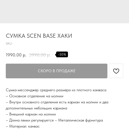
TG
СУМКА SCEN BASE ХАКИ
Почта
SKU:
KVADRAT159PERM@MAIL.RU
1990.00
р.
3990.00
р.
-50%
Адрес магазина
Г.ПЕРМЬ, УЛ.
ЛУНАЧАРСКОГО, 1 ЭТАЖ,
ВХОД ЧЕРЕЗ ТОРГОВУЮ
Время работы
ГАЛЕРЕЮ
11:00-21:00
Сумка-мессенджер среднего размера из плотного канваса
– Основное отделение на молнии
Первыми получайте специальные
– Внутри основного отделения есть карман на молнии и два
предложения и узнавайте новинки
дополнительных небольших кармана
– Внешний карман на молнии
SUBMIT
– Длина лямки регулируется – Металлическая фурнитура
– Материал: канвас
Нажимая на кнопку вы соглашаетесь с политикой