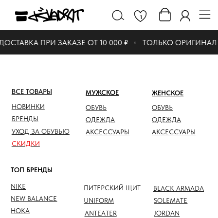
1
СТАВКА ПРИ ЗАКАЗЕ ОТ 10 000 ₽
ТОЛЬКО ОРИГИНАЛ
ВСЕ ТОВАРЫ
МУЖСКОЕ
ЖЕНСКОЕ
СКИДК
НОВИНКИ
ОБУВЬ
ОБУВЬ
ОБУВЬ
БРЕНДЫ
ОДЕЖДА
ОДЕЖДА
ОДЕЖД
УХОД ЗА ОБУВЬЮ
АКСЕССУАРЫ
АКСЕССУАРЫ
АКСЕС
СКИДКИ
ТОП БРЕНДЫ
NIKE
ПИТЕРСКИЙ ЩИТ
BLACK ARMADA
NEW BALANCE
UNIFORM
SOLEMATE
HOKA
ANTEATER
JORDAN
NOTHOMME
SALOMON
ASICS