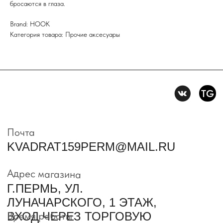
бросаются в глаза.
Политика конфидениальности
Brand: HOOK
Категория товара: Прочие аксесуары
Пользовательское
соглашение
Условия возврата и обмена