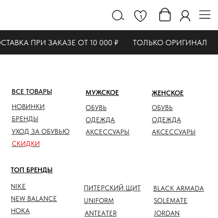
1
АВКА ПРИ ЗАКАЗЕ ОТ 10 000 ₽
ТОЛЬКО ОРИГИНАЛ
ВСЕ ТОВАРЫ
МУЖСКОЕ
ЖЕНСКОЕ
СКИДК
НОВИНКИ
ОБУВЬ
ОБУВЬ
ОБУВЬ
БРЕНДЫ
ОДЕЖДА
ОДЕЖДА
ОДЕЖД
УХОД ЗА ОБУВЬЮ
АКСЕССУАРЫ
АКСЕССУАРЫ
АКСЕС
СКИДКИ
ТОП БРЕНДЫ
NIKE
ПИТЕРСКИЙ ЩИТ
BLACK ARMADA
NEW BALANCE
UNIFORM
SOLEMATE
HOKA
ANTEATER
JORDAN
NOTHOMME
SALOMON
ASICS