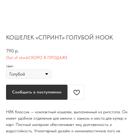
TG
КОШЕЛЕК «СПРИНТ» ГОЛУБОЙ HOOK
Почта
KVADRAT159PERM@MAIL.RU
790
р.
Адрес магазина
Out of stock
Г.ПЕРМЬ, УЛ.
Цвет
ЛУНАЧАРСКОГО, 1 ЭТАЖ,
ВХОД ЧЕРЕЗ ТОРГОВУЮ
Время работы
ГАЛЕРЕЮ
11:00-21:00
Сообщить о поступлении
Первыми получайте специальные
предложения и узнавайте новинки
H8K Классик — компактный кошелек, выполненный из рипстопа. Он
SUBMIT
имеет удобное отделение для мелочи с замком и места для купюр и
карт. Плотный материал обеспечивает ему долговечность и
Нажимая на кнопку вы соглашаетесь с политикой
водостойкость. Утилитарный дизайн и минималистичное лого не
конфиденцильности