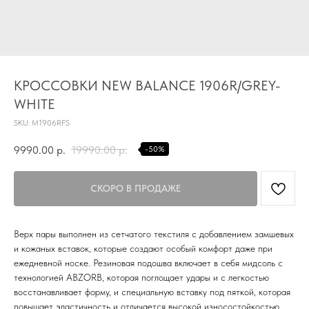
TG
КРОССОВКИ NEW BALANCE 1906R/GREY-
Почта
WHITE
KVADRAT159PERM@MAIL.RU
SKU:
M1906RFS
Адрес магазина
Г.ПЕРМЬ, УЛ.
9990.00
р.
19990.00
р.
-50%
ЛУНАЧАРСКОГО, 1 ЭТАЖ,
ВХОД ЧЕРЕЗ ТОРГОВУЮ
Время работы
ГАЛЕРЕЮ
11:00-21:00
Верх пары выполнен из сетчатого текстиля с добавлением замшевых
Первыми получайте специальные
предложения и узнавайте новинки
и кожаных вставок, которые создают особый комфорт даже при
ежедневной носке. Резиновая подошва включает в себя мидсоль с
SUBMIT
технологией ABZORB, которая поглощает удары и с легкостью
восстанавливает форму, и специальную вставку под пяткой, которая
Нажимая на кнопку вы соглашаетесь с политикой
повышает эластичность и отличается высокой износостойкостью.
конфиденцильности