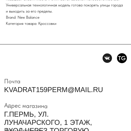
Универсальная технологичная модель готова покорять улицы города
и выходить за его пределы.
Политика конфидениальности
Brand: New Balance
Пользовательское
Категория товара: Кроссовки
соглашение
Условия возврата и обмена