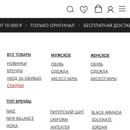
1
10 000 ₽
ТОЛЬКО ОРИГИНАЛ
БЕСПЛАТНАЯ ДОСТАВКА
ВСЕ ТОВАРЫ
МУЖСКОЕ
ЖЕНСКОЕ
СКИДК
НОВИНКИ
ОБУВЬ
ОБУВЬ
ОБУВЬ
БРЕНДЫ
ОДЕЖДА
ОДЕЖДА
ОДЕЖД
УХОД ЗА ОБУВЬЮ
АКСЕССУАРЫ
АКСЕССУАРЫ
АКСЕС
СКИДКИ
ТОП БРЕНДЫ
NIKE
ПИТЕРСКИЙ ЩИТ
BLACK ARMADA
NEW BALANCE
UNIFORM
SOLEMATE
HOKA
ANTEATER
JORDAN
NOTHOMME
SALOMON
ASICS