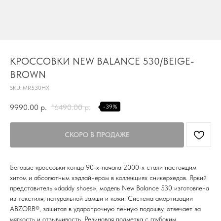
TG
КРОССОВКИ NEW BALANCE 530/BEIGE-
Почта
BROWN
KVADRAT159PERM@MAIL.RU
SKU:
MR530HX
Адрес магазина
Г.ПЕРМЬ, УЛ.
9990.00
р.
16490.00
р.
-39%
ЛУНАЧАРСКОГО, 1 ЭТАЖ,
ВХОД ЧЕРЕЗ ТОРГОВУЮ
Время работы
ГАЛЕРЕЮ
11:00-21:00
Беговые кроссовки конца 90-х-начала 2000-х стали настоящим
Первыми получайте специальные
предложения и узнавайте новинки
хитом и абсолютным хэдлайнером в коллекциях сникерхедов. Яркий
представитель «daddy shoes», модель New Balance 530 изготовлена
SUBMIT
из текстиля, натуральной замши и кожи. Система амортизации
ABZORB®, зашитая в ударопрочную пенную подошву, отвечает за
Нажимая на кнопку вы соглашаетесь с политикой
мягкость и отзывчивость. Резиновая подметка с глубоким
конфиденцильности