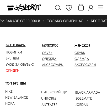
1
ЗАКАЗЕ ОТ 10 000 ₽
ТОЛЬКО ОРИГИНАЛ
БЕСПЛАТН
ВСЕ ТОВАРЫ
МУЖСКОЕ
ЖЕНСКОЕ
СКИДК
НОВИНКИ
ОБУВЬ
ОБУВЬ
ОБУВЬ
БРЕНДЫ
ОДЕЖДА
ОДЕЖДА
ОДЕЖД
УХОД ЗА ОБУВЬЮ
АКСЕССУАРЫ
АКСЕССУАРЫ
АКСЕС
СКИДКИ
ТОП БРЕНДЫ
NIKE
ПИТЕРСКИЙ ЩИТ
BLACK ARMADA
NEW BALANCE
UNIFORM
SOLEMATE
HOKA
ANTEATER
JORDAN
NOTHOMME
SALOMON
ASICS