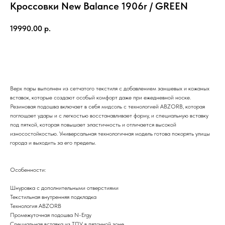
Кроссовки New Balance 1906r / GREEN
19990.00
р.
TG
Почта
KVADRAT159PERM@MAIL.RU
Адрес магазина
Верх пары выполнен из сетчатого текстиля с добавлением замшевых и кожаных
Г.ПЕРМЬ, УЛ.
вставок, которые создают особый комфорт даже при ежедневной носке.
ЛУНАЧАРСКОГО, 1 ЭТАЖ,
Резиновая подошва включает в себя мидсоль с технологией ABZORB, которая
поглощает удары и с легкостью восстанавливает форму, и специальную вставку
ВХОД ЧЕРЕЗ ТОРГОВУЮ
Время работы
под пяткой, которая повышает эластичность и отличается высокой
ГАЛЕРЕЮ
11:00-21:00
износостойкостью. Универсальная технологичная модель готова покорять улицы
города и выходить за его пределы.
Первыми получайте специальные
предложения и узнавайте новинки
Особенности:
Шнуровка с дополнительными отверстиями
SUBMIT
Текстильная внутренняя подкладка
Технология ABZORB
Нажимая на кнопку вы соглашаетесь с политикой
конфиденцильности
Промежуточная подошва N-Ergy
Специальная вставка из ТПУ в пяточной зоне