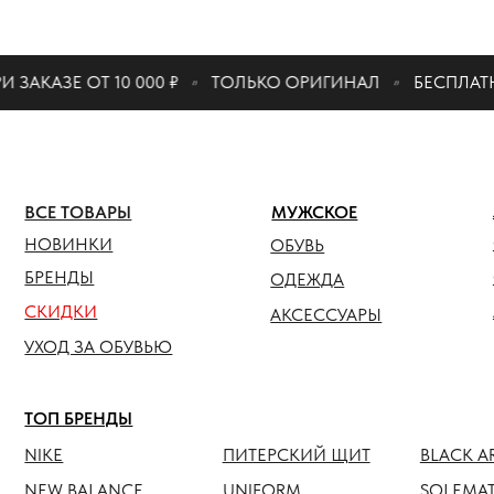
КАТАЛО
ЗЕ ОТ 10 000 ₽
ТОЛЬКО ОРИГИНАЛ
БЕСПЛАТНАЯ ДО
ЖЕНСК
ВСЕ ТОВАРЫ
МУЖСКОЕ
ОБУВЬ
НОВИНКИ
ОБУВЬ
ОДЕЖ
БРЕНДЫ
ОДЕЖДА
СКИДКИ
АКСЕС
АКСЕССУАРЫ
УХОД ЗА ОБУВЬЮ
ТОП БРЕНДЫ
NIKE
ПИТЕРСКИЙ ЩИТ
BLACK ARMADA
NEW BALANCE
UNIFORM
SOLEMATE
HOKA
ANTEATER
JORDAN