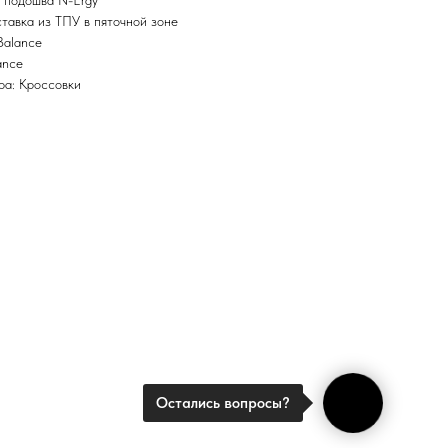
 подошва N-Ergy
тавка из ТПУ в пяточной зоне
Balance
ance
ра: Кроссовки
Остались вопросы?