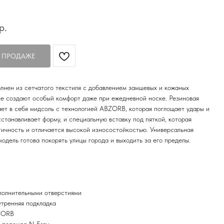
р.
лнен из сетчатого текстиля с добавлением замшевых и кожаных
ые создают особый комфорт даже при ежедневной носке. Резиновая
ет в себя мидсоль с технологией ABZORB, которая поглощает удары и
сстанавливает форму, и специальную вставку под пяткой, которая
ичность и отличается высокой износостойкостью. Универсальная
модель готова покорять улицы города и выходить за его пределы.
полнительными отверстиями
утренняя подкладка
ZORB