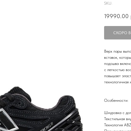
SKU:
19990.00
Верх пары выпо
вставок, котор
подошва включа
с легкостью во
повышает эласт
технологичная 
Особенности:
Шнуровка с до
Текстильная вн
Технология AB