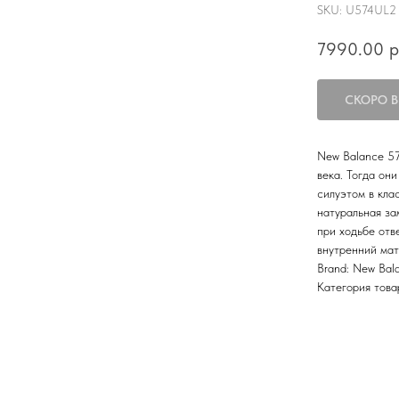
SKU:
U574UL2
7990.00
р
New Balance 57
века. Тогда он
силуэтом в кла
натуральная за
при ходьбе от
внутренний мат
Brand: New Bal
Категория това