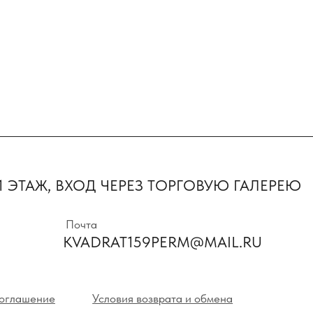
Первыми пол
предложения 
ТАЖ, ВХОД ЧЕРЕЗ ТОРГОВУЮ ГАЛЕРЕЮ
новинки
Почта
KVADRAT159PERM@MAIL.RU
Нажимая на кнопк
с политикой кон
ние
Условия возврата и обмена