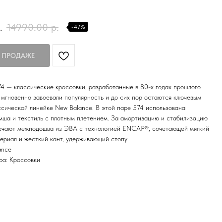
.
14990.00
р.
-47%
4 — классические кроссовки, разработанные в 80-х годах прошлого
и мгновенно завоевали популярность и до сих пор остаются ключевым
ссической линейке New Balance. В этой паре 574 использована
мша и текстиль с плотным плетением. За амортизацию и стабилизацию
вечают межподошва из ЭВА с технологией ENCAP®, сочетающей мягкий
ериал и жесткий кант, удерживающий стопу
ance
ра: Кроссовки