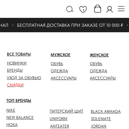
1
АЛ
БЕСПЛАТНАЯ ДОСТАВКА ПРИ ЗАКАЗЕ ОТ 10 000 ₽
ВСЕ ТОВАРЫ
МУЖСКОЕ
ЖЕНСКОЕ
СКИДК
НОВИНКИ
ОБУВЬ
ОБУВЬ
ОБУВЬ
БРЕНДЫ
ОДЕЖДА
ОДЕЖДА
ОДЕЖД
УХОД ЗА ОБУВЬЮ
АКСЕССУАРЫ
АКСЕССУАРЫ
АКСЕС
СКИДКИ
ТОП БРЕНДЫ
NIKE
ПИТЕРСКИЙ ЩИТ
BLACK ARMADA
NEW BALANCE
UNIFORM
SOLEMATE
HOKA
ANTEATER
JORDAN
NOTHOMME
SALOMON
ASICS