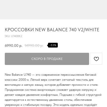
TG
КРОССОВКИ NEW BALANCE 740 V2/WHITE
Почта
KVADRAT159PERM@MAIL.RU
SKU:
U740BK2
Адрес магазина
6990.00
р.
14990.00
р.
-53%
Г.ПЕРМЬ, УЛ.
ЛУНАЧАРСКОГО, 1 ЭТАЖ,
ВХОД ЧЕРЕЗ ТОРГОВУЮ
Время работы
ГАЛЕРЕЮ
11:00-21:00
New Balance U740 — это современное переосмысление беговой
классики 2000-х. Лёгкий верх сочетает сетчатый текстиль для
Первыми получайте специальные
предложения и узнавайте новинки
вентиляции и мягкую замшу, которая добавляет прочности и стиля.
Продуманная система амортизации снижает ударную нагрузку и
SUBMIT
делает каждое движение комфортным. Подошва с гибкой структурой
адаптируется к естественному движению стопы, обеспечивая
Нажимая на кнопку вы соглашаетесь с политикой
уверенную и стабильную посадку. Эта модель идеально подойдёт
конфиденцильности