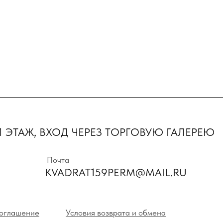
Первыми пол
предложения 
ТАЖ, ВХОД ЧЕРЕЗ ТОРГОВУЮ ГАЛЕРЕЮ
новинки
Почта
KVADRAT159PERM@MAIL.RU
Нажимая на кнопк
с политикой кон
ние
Условия возврата и обмена