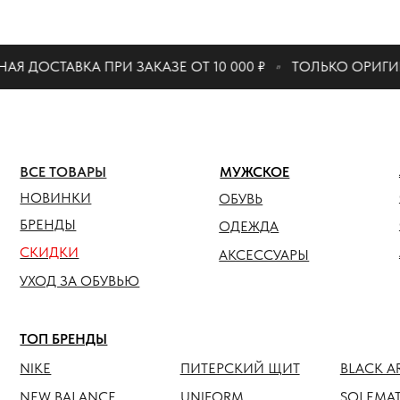
КАТАЛО
 ДОСТАВКА ПРИ ЗАКАЗЕ ОТ 10 000 ₽
ТОЛЬКО ОРИГИН
ЖЕНСК
ВСЕ ТОВАРЫ
МУЖСКОЕ
ОБУВЬ
НОВИНКИ
ОБУВЬ
ОДЕЖ
БРЕНДЫ
ОДЕЖДА
СКИДКИ
АКСЕС
АКСЕССУАРЫ
УХОД ЗА ОБУВЬЮ
ТОП БРЕНДЫ
NIKE
ПИТЕРСКИЙ ЩИТ
BLACK ARMADA
NEW BALANCE
UNIFORM
SOLEMATE
HOKA
ANTEATER
JORDAN