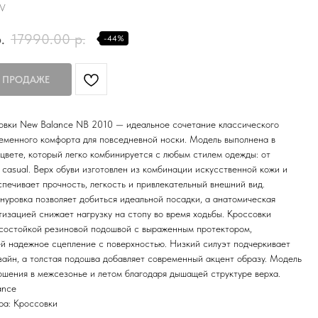
V
.
17990.00
р.
-44%
овки New Balance NB 2010 — идеальное сочетание классического
еменного комфорта для повседневной носки. Модель выполнена в
цвете, который легко комбинируется с любым стилем одежды: от
 casual. Верх обуви изготовлен из комбинации искусственной кожи и
спечивает прочность, легкость и привлекательный внешний вид.
нуровка позволяет добиться идеальной посадки, а анатомическая
тизацией снижает нагрузку на стопу во время ходьбы. Кроссовки
состойкой резиновой подошвой с выраженным протектором,
й надежное сцепление с поверхностью. Низкий силуэт подчеркивает
айн, а толстая подошва добавляет современный акцент образу. Модель
ошения в межсезонье и летом благодаря дышащей структуре верха.
ance
ра: Кроссовки