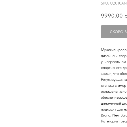
SKU:
U2010AN
9990.00
р
Мужские кросс
дизайна и совр
универсальном 
спортивного до
замши, что обе
Регулируемая ш
стелька с амор
оснащены изно
обеспечивающе
динамичный диз
подходит для н
Brand: New Bal
Категория това