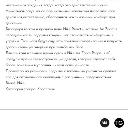
механизм охлаждения тогда, когда это действительно нужно.
Уникальная подошва со специальными канавками позволяет ноге
Первыми получайте специальные
двигаться естественно, обеспечивая максимальный комфорт при
предложения и узнавайте новинки
движении.
Благодаря легкой и прочной пене Nike React и вставке Air Zoom в
SUBMIT
передней части подошвы каждый шаг становится комфортным и
упругим. Твои ноги будут ощущать приятную амортизацию и получать
Нажимая на кнопку вы соглашаетесь с политикой
конфиденцильности
дополнительную энергию при ходьбе или беге.
Для занятий в темное время суток в Nike Air Zoom Pegasus 40
предусмотрены светоотражающие детали, которые сделают тебя
Политика конфидениальности
более заметным в условиях низкой освещенности.
Пользовательское
Протектор на резиновой подошве с вафельным рисунком сделает
соглашение
все для оптимального сцепления с различными поверхностями.
Условия возврата и обмена
Brand: Nike
Категория товара: Кроссовки