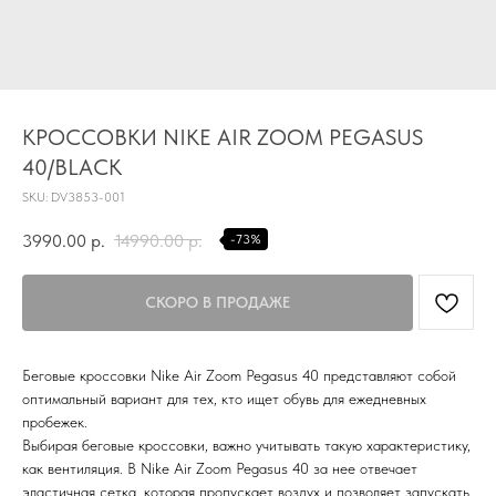
КРОССОВКИ NIKE AIR ZOOM PEGASUS
40/BLACK
SKU:
DV3853-001
3990.00
р.
14990.00
р.
-73%
TG
Почта
KVADRAT159PERM@MAIL.RU
Беговые кроссовки Nike Air Zoom Pegasus 40 представляют собой
Адрес магазина
оптимальный вариант для тех, кто ищет обувь для ежедневных
Г.ПЕРМЬ, УЛ.
пробежек.
ЛУНАЧАРСКОГО, 1 ЭТАЖ,
Выбирая беговые кроссовки, важно учитывать такую характеристику,
ВХОД ЧЕРЕЗ ТОРГОВУЮ
Время работы
как вентиляция. В Nike Air Zoom Pegasus 40 за нее отвечает
ГАЛЕРЕЮ
11:00-21:00
эластичная сетка, которая пропускает воздух и позволяет запускать