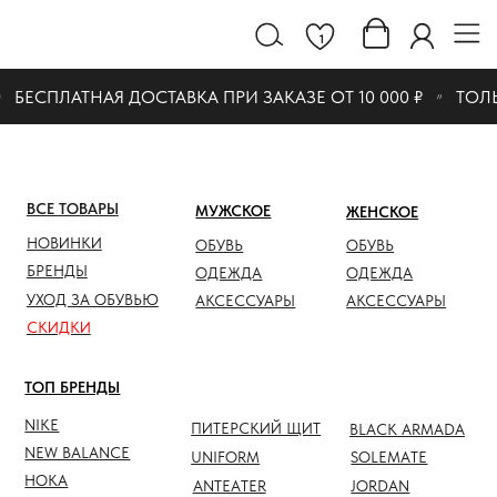
1
БЕСПЛАТНАЯ ДОСТАВКА ПРИ ЗАКАЗЕ ОТ 10 000 ₽
ТОЛЬ
ВСЕ ТОВАРЫ
МУЖСКОЕ
ЖЕНСКОЕ
СКИДК
НОВИНКИ
ОБУВЬ
ОБУВЬ
ОБУВЬ
БРЕНДЫ
ОДЕЖДА
ОДЕЖДА
ОДЕЖД
УХОД ЗА ОБУВЬЮ
АКСЕССУАРЫ
АКСЕССУАРЫ
АКСЕС
СКИДКИ
ТОП БРЕНДЫ
NIKE
ПИТЕРСКИЙ ЩИТ
BLACK ARMADA
NEW BALANCE
UNIFORM
SOLEMATE
HOKA
ANTEATER
JORDAN
NOTHOMME
SALOMON
ASICS