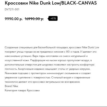
Кроссовки Nike Dunk Low/BLACK-CANVAS
Почта
DV7211-001
KVADRAT159PERM@MAIL.RU
9990.00
р.
16990.00
р.
-41%
Адрес магазина
Г.ПЕРМЬ, УЛ.
ЛУНАЧАРСКОГО, 1 ЭТАЖ,
ВХОД ЧЕРЕЗ ТОРГОВУЮ
Время работы
ГАЛЕРЕЮ
11:00-21:00
Созданные специально для баскетбольной площадки, кроссовки Nike Dunk Low
покоряют улицы города за ее пределами начиная с 80-х годов. И делают это
Первыми получайте специальные
максимально успешно. Верх пары изготовлен из смеси натуральной и
предложения и узнавайте новинки
искусственной кожи. Перфорация на мыске хорошо пропускает воздух, а
дополнительные отверстия для шнуровки позволяют настроить комфортную
SUBMIT
плотность. Амортизация надежно защищает стопы от ударных нагрузок.
Резиновая подошва с протектором минимизирует скольжение и создает
уверенное сцепление с поверхностью. Стильный визуал и современные
Нажимая на кнопку вы соглашаетесь с политикой
конфиденцильности
технологии делают эти кроссовки актуальными во все времена.
Brand: Nike
Категория товара: Кроссовки
Политика конфидениальности
Пользовательское
соглашение