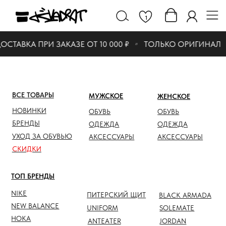
1
СТАВКА ПРИ ЗАКАЗЕ ОТ 10 000 ₽
ТОЛЬКО ОРИГИНАЛ
ВСЕ ТОВАРЫ
МУЖСКОЕ
ЖЕНСКОЕ
СКИДК
НОВИНКИ
ОБУВЬ
ОБУВЬ
ОБУВЬ
БРЕНДЫ
ОДЕЖДА
ОДЕЖДА
ОДЕЖД
УХОД ЗА ОБУВЬЮ
АКСЕССУАРЫ
АКСЕССУАРЫ
АКСЕС
СКИДКИ
ТОП БРЕНДЫ
NIKE
ПИТЕРСКИЙ ЩИТ
BLACK ARMADA
NEW BALANCE
UNIFORM
SOLEMATE
HOKA
ANTEATER
JORDAN
NOTHOMME
SALOMON
ASICS