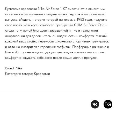
Культовые кроссовки Nike Air Force 1 '07 высоты low с акцентным
Первыми получайте специальные
«свушем» и фирменными шильдиками на шнурках в честь первого
предложения и узнавайте новинки
выпуска. Модель, история которой началась с 1982 года, получила
SUBMIT
свое название в честь самолета президента США Air Force One и
стала популярной благодаря завышенной пятке и технологии
Нажимая на кнопку вы соглашаетесь с политикой
амортизации для дополнительной надежности и комфорта. Мягкий
конфиденцильности
кожаный верх стойко переносит множество спортивных тренировок
и отлично смотрится в городских аутфитах. Перфорация на мыске и
Политика конфидениальности
боковой стороне модели циркулирует воздух и позволяет стопам
комфортно ощущать себя даже после самых долгих прогулок.
Пользовательское
соглашение
Условия возврата и обмена
Brand: Nike
Категория товара: Кроссовки