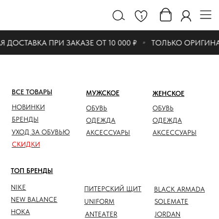
1
ДОСТАВКА ПРИ ЗАКАЗЕ ОТ 10 000 ₽
ТОЛЬКО ОРИГИНА
ВСЕ ТОВАРЫ
МУЖСКОЕ
ЖЕНСКОЕ
СКИДК
НОВИНКИ
ОБУВЬ
ОБУВЬ
ОБУВЬ
БРЕНДЫ
ОДЕЖДА
ОДЕЖДА
ОДЕЖД
УХОД ЗА ОБУВЬЮ
АКСЕССУАРЫ
АКСЕССУАРЫ
АКСЕС
СКИДКИ
ТОП БРЕНДЫ
NIKE
ПИТЕРСКИЙ ЩИТ
BLACK ARMADA
NEW BALANCE
UNIFORM
SOLEMATE
HOKA
ANTEATER
JORDAN
NOTHOMME
SALOMON
ASICS