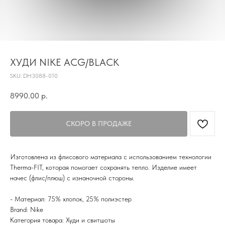
TG
Почта
KVADRAT159PERM@MAIL.RU
ХУДИ NIKE ACG/BLACK
Адрес магазина
Г.ПЕРМЬ, УЛ.
SKU:
DH3088-010
ЛУНАЧАРСКОГО, 1 ЭТАЖ,
ВХОД ЧЕРЕЗ ТОРГОВУЮ
Время работы
8990.00
р.
ГАЛЕРЕЮ
11:00-21:00
Первыми получайте специальные
предложения и узнавайте новинки
Изготовлена из флисового материала с использованием технологии
SUBMIT
Therma-FIT, которая помогает сохранять тепло. Изделие имеет
начес (флис/плюш) с изнаночной стороны.
Нажимая на кнопку вы соглашаетесь с политикой
конфиденцильности
- Материал: 75% хлопок, 25% полиэстер
Brand: Nike
Политика конфидениальности
Категория товара: Худи и свитшоты