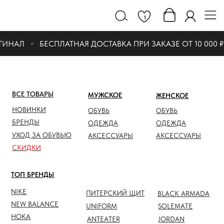
1
ИНАЛ
БЕСПЛАТНАЯ ДОСТАВКА ПРИ ЗАКАЗЕ ОТ 10 000 ₽
ВСЕ ТОВАРЫ
МУЖСКОЕ
ЖЕНСКОЕ
СКИДК
НОВИНКИ
ОБУВЬ
ОБУВЬ
ОБУВЬ
БРЕНДЫ
ОДЕЖДА
ОДЕЖДА
ОДЕЖД
УХОД ЗА ОБУВЬЮ
АКСЕССУАРЫ
АКСЕССУАРЫ
АКСЕС
СКИДКИ
ТОП БРЕНДЫ
NIKE
ПИТЕРСКИЙ ЩИТ
BLACK ARMADA
NEW BALANCE
UNIFORM
SOLEMATE
HOKA
ANTEATER
JORDAN
NOTHOMME
SALOMON
ASICS