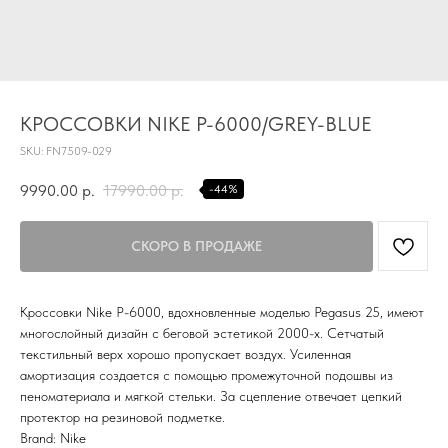
TG
Почта
KVADRAT159PERM@MAIL.RU
КРОССОВКИ NIKE P-6000/GREY-BLUE
Адрес магазина
SKU:
FN7509-029
Г.ПЕРМЬ, УЛ.
ЛУНАЧАРСКОГО, 1 ЭТАЖ,
9990.00
р.
17990.00
р.
-44%
ВХОД ЧЕРЕЗ ТОРГОВУЮ
Время работы
ГАЛЕРЕЮ
11:00-21:00
Первыми получайте специальные
предложения и узнавайте новинки
Кроссовки Nike P-6000, вдохновленные моделью Pegasus 25, имеют
многослойный дизайн с беговой эстетикой 2000-х. Сетчатый
SUBMIT
текстильный верх хорошо пропускает воздух. Усиленная
амортизация создается с помощью промежуточной подошвы из
Нажимая на кнопку вы соглашаетесь с политикой
пеноматериала и мягкой стельки. За сцепление отвечает цепкий
конфиденцильности
протектор на резиновой подметке.
Brand: Nike