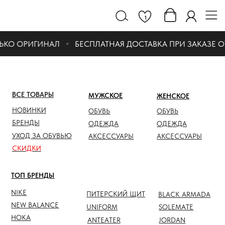
1
КО ОРИГИНАЛ
БЕСПЛАТНАЯ ДОСТАВКА ПРИ ЗАКАЗЕ ОТ 1
ВСЕ ТОВАРЫ
МУЖСКОЕ
ЖЕНСКОЕ
СКИДК
НОВИНКИ
ОБУВЬ
ОБУВЬ
ОБУВЬ
БРЕНДЫ
ОДЕЖДА
ОДЕЖДА
ОДЕЖД
УХОД ЗА ОБУВЬЮ
АКСЕССУАРЫ
АКСЕССУАРЫ
АКСЕС
СКИДКИ
ТОП БРЕНДЫ
NIKE
ПИТЕРСКИЙ ЩИТ
BLACK ARMADA
NEW BALANCE
UNIFORM
SOLEMATE
HOKA
ANTEATER
JORDAN
NOTHOMME
SALOMON
ASICS