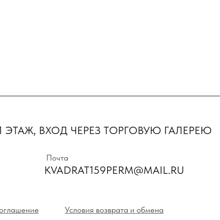
Первыми пол
предложения 
ТАЖ, ВХОД ЧЕРЕЗ ТОРГОВУЮ ГАЛЕРЕЮ
новинки
Почта
KVADRAT159PERM@MAIL.RU
Нажимая на кнопк
с политикой кон
ние
Условия возврата и обмена