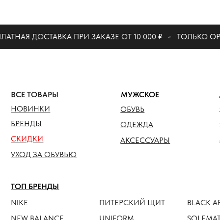
КАТАЛО
ТНАЯ ДОСТАВКА ПРИ ЗАКАЗЕ ОТ 10 000 ₽
ТОЛЬКО ОРИ
ЖЕНСК
ВСЕ ТОВАРЫ
МУЖСКОЕ
ОБУВЬ
НОВИНКИ
ОБУВЬ
ОДЕЖ
БРЕНДЫ
ОДЕЖДА
СКИДКИ
АКСЕС
АКСЕССУАРЫ
УХОД ЗА ОБУВЬЮ
ТОП БРЕНДЫ
NIKE
ПИТЕРСКИЙ ЩИТ
BLACK ARMADA
NEW BALANCE
UNIFORM
SOLEMATE
HOKA
ANTEATER
JORDAN