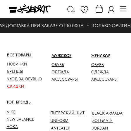
1
 ДОСТАВКА ПРИ ЗАКАЗЕ ОТ 10 000 ₽
ТОЛЬКО ОРИГИН
ВСЕ ТОВАРЫ
МУЖСКОЕ
ЖЕНСКОЕ
СКИДК
НОВИНКИ
ОБУВЬ
ОБУВЬ
ОБУВЬ
БРЕНДЫ
ОДЕЖДА
ОДЕЖДА
ОДЕЖД
УХОД ЗА ОБУВЬЮ
АКСЕССУАРЫ
АКСЕССУАРЫ
АКСЕС
СКИДКИ
ТОП БРЕНДЫ
NIKE
ПИТЕРСКИЙ ЩИТ
BLACK ARMADA
NEW BALANCE
UNIFORM
SOLEMATE
HOKA
ANTEATER
JORDAN
NOTHOMME
SALOMON
ASICS