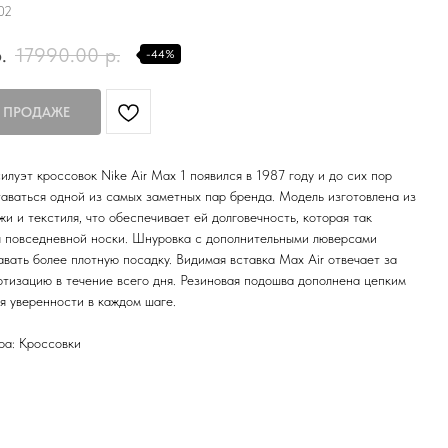
02
.
17990.00
р.
-44%
илуэт кроссовок Nike Air Max 1 появился в 1987 году и до сих пор
аваться одной из самых заметных пар бренда. Модель изготовлена из
жи и текстиля, что обеспечивает ей долговечность, которая так
я повседневной носки. Шнуровка с дополнительными люверсами
авать более плотную посадку. Видимая вставка Max Air отвечает за
тизацию в течение всего дня. Резиновая подошва дополнена цепким
я уверенности в каждом шаге.
ра: Кроссовки