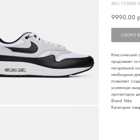
SKU:
FZ5808-1
9990.00
р
Классический с
продолжает ост
натуральной ко
необходима дл
позволяет созд
усиленную амор
протектором дл
Brand: Nike
Категория това