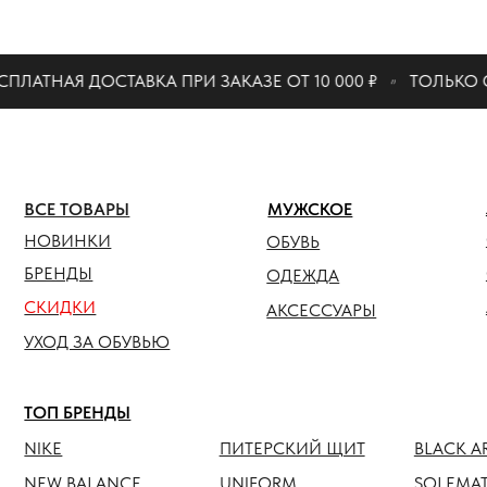
КАТАЛО
АТНАЯ ДОСТАВКА ПРИ ЗАКАЗЕ ОТ 10 000 ₽
ТОЛЬКО ОР
ЖЕНСК
ВСЕ ТОВАРЫ
МУЖСКОЕ
ОБУВЬ
НОВИНКИ
ОБУВЬ
ОДЕЖ
БРЕНДЫ
ОДЕЖДА
СКИДКИ
АКСЕС
АКСЕССУАРЫ
УХОД ЗА ОБУВЬЮ
ТОП БРЕНДЫ
NIKE
ПИТЕРСКИЙ ЩИТ
BLACK ARMADA
NEW BALANCE
UNIFORM
SOLEMATE
HOKA
ANTEATER
JORDAN