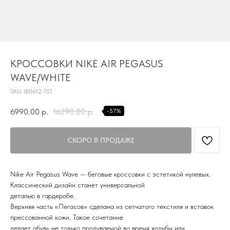
TG
КРОССОВКИ NIKE AIR PEGASUS
WAVE/WHITE
Почта
SKU:
IB0612-101
KVADRAT159PERM@MAIL.RU
6990.00
р.
16290.00
р.
-57%
Адрес магазина
Г.ПЕРМЬ, УЛ.
ЛУНАЧАРСКОГО, 1 ЭТАЖ,
ВХОД ЧЕРЕЗ ТОРГОВУЮ
Время работы
ГАЛЕРЕЮ
11:00-21:00
Nike Air Pegasus Wave — беговые кроссовки с эстетикой нулевых.
Классический дизайн станет универсальной
Первыми получайте специальные
деталью в гардеробе.
предложения и узнавайте новинки
Верхняя часть «Пегасов» сделана из сетчатого текстиля и вставок
прессованной кожи. Такое сочетание
SUBMIT
делает обувь не только продуваемой во время ходьбы или