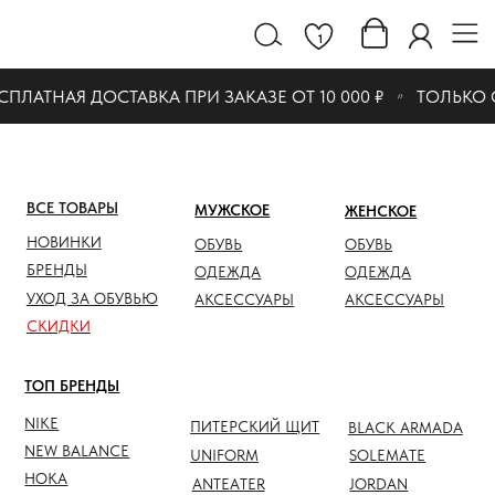
1
ПЛАТНАЯ ДОСТАВКА ПРИ ЗАКАЗЕ ОТ 10 000 ₽
ТОЛЬКО 
ВСЕ ТОВАРЫ
МУЖСКОЕ
ЖЕНСКОЕ
СКИДК
НОВИНКИ
ОБУВЬ
ОБУВЬ
ОБУВЬ
БРЕНДЫ
ОДЕЖДА
ОДЕЖДА
ОДЕЖД
УХОД ЗА ОБУВЬЮ
АКСЕССУАРЫ
АКСЕССУАРЫ
АКСЕС
СКИДКИ
ТОП БРЕНДЫ
NIKE
ПИТЕРСКИЙ ЩИТ
BLACK ARMADA
NEW BALANCE
UNIFORM
SOLEMATE
HOKA
ANTEATER
JORDAN
NOTHOMME
SALOMON
ASICS