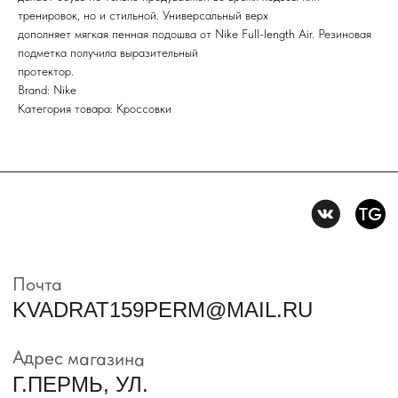
Нажимая на кнопку вы соглашаетесь с политикой
тренировок, но и стильной. Универсальный верх
конфиденцильности
дополняет мягкая пенная подошва от Nike Full-length Air. Резиновая
подметка получила выразительный
Политика конфидениальности
протектор.
Brand: Nike
Пользовательское
Категория товара: Кроссовки
соглашение
Условия возврата и обмена