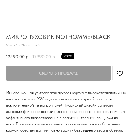
TG
Почта
KVADRAT159PERM@MAIL.RU
МИКРОПУХОВИК NOTHOMME/BLACK
SKU:
24BLYR0080828
Адрес магазина
Г.ПЕРМЬ, УЛ.
12590.00
р.
17990.00
р.
-30%
ЛУНАЧАРСКОГО, 1 ЭТАЖ,
ВХОД ЧЕРЕЗ ТОРГОВУЮ
Время работы
ГАЛЕРЕЮ
11:00-21:00
Первыми получайте специальные
Инновационная ультралёгкая пуховая куртка с высокотехнологичным
предложения и узнавайте новинки
наполнителем из 95% водоотталкивающего пуха белого гуся с
исключительной теплоизоляцией. Гибридный дизайн сочетает
SUBMIT
дышащие флисовые панели в зонах повышенного потоотделения для
эффективного влагоотведения с лёгкими и тёплыми секциями из
Нажимая на кнопку вы соглашаетесь с политикой
конфиденцильности
пуха. Практичная модель компактно складывается в собственный
карман, обеспечивая тепловую защиту без лишнего веса и объема.