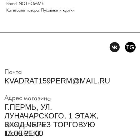
Brand: NOTHOMME
Политика конфидениальности
Категория товара: Пуховики и куртки
Пользовательское
соглашение
Условия возврата и обмена