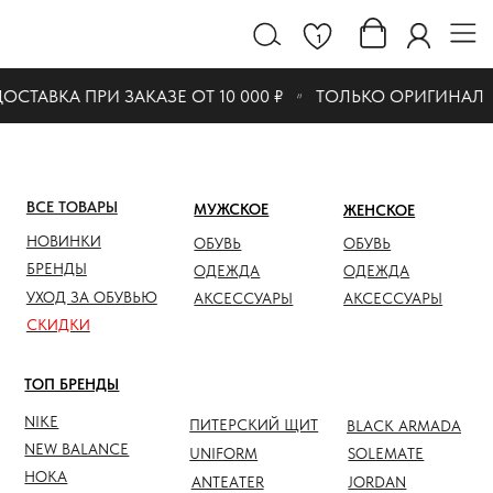
1
СТАВКА ПРИ ЗАКАЗЕ ОТ 10 000 ₽
ТОЛЬКО ОРИГИНАЛ
ВСЕ ТОВАРЫ
МУЖСКОЕ
ЖЕНСКОЕ
СКИДК
НОВИНКИ
ОБУВЬ
ОБУВЬ
ОБУВЬ
БРЕНДЫ
ОДЕЖДА
ОДЕЖДА
ОДЕЖД
УХОД ЗА ОБУВЬЮ
АКСЕССУАРЫ
АКСЕССУАРЫ
АКСЕС
СКИДКИ
ТОП БРЕНДЫ
NIKE
ПИТЕРСКИЙ ЩИТ
BLACK ARMADA
NEW BALANCE
UNIFORM
SOLEMATE
HOKA
ANTEATER
JORDAN
NOTHOMME
SALOMON
ASICS