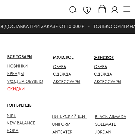
1
ДОСТАВКА ПРИ ЗАКАЗЕ ОТ 10 000 ₽
ТОЛЬКО ОРИГИНА
ВСЕ ТОВАРЫ
МУЖСКОЕ
ЖЕНСКОЕ
СКИДК
НОВИНКИ
ОБУВЬ
ОБУВЬ
ОБУВЬ
БРЕНДЫ
ОДЕЖДА
ОДЕЖДА
ОДЕЖД
УХОД ЗА ОБУВЬЮ
АКСЕССУАРЫ
АКСЕССУАРЫ
АКСЕС
СКИДКИ
ТОП БРЕНДЫ
NIKE
ПИТЕРСКИЙ ЩИТ
BLACK ARMADA
NEW BALANCE
UNIFORM
SOLEMATE
HOKA
ANTEATER
JORDAN
NOTHOMME
SALOMON
ASICS