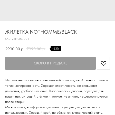
TG
Почта
KVADRAT159PERM@MAIL.RU
ЖИЛЕТКА NOTHOMME/BLACK
SKU:
25NOMJ004
Адрес магазина
Г.ПЕРМЬ, УЛ.
2990.00
р.
7990.00
р.
-63%
ЛУНАЧАРСКОГО, 1 ЭТАЖ,
ВХОД ЧЕРЕЗ ТОРГОВУЮ
Время работы
ГАЛЕРЕЮ
11:00-21:00
Первыми получайте специальные
Изготовлено из высококачественной полиамидовой ткани, отличная
предложения и узнавайте новинки
теплоизолированность.​ Хорошая эластичность, не сковывает
движения, удобное ношение.​ Классический дизайн, подходит для
SUBMIT
различных ситуаций.​ Лёгкое и тонкое, не линяет, не деформируется
после стирки.​
Нажимая на кнопку вы соглашаетесь с политикой
конфиденцильности
Мягкая ткань, комфортная для кожи, подходит для длительного
использования.​ Хороший крой, не обвиснет, классический стиль.