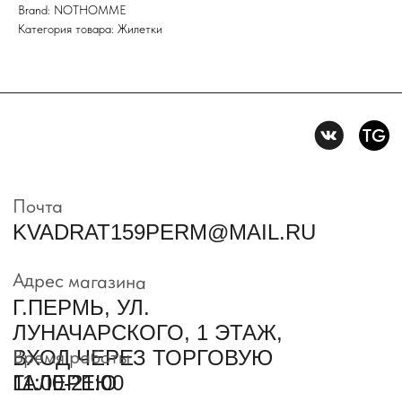
Brand: NOTHOMME
Политика конфидениальности
Категория товара: Жилетки
Пользовательское
соглашение
Условия возврата и обмена