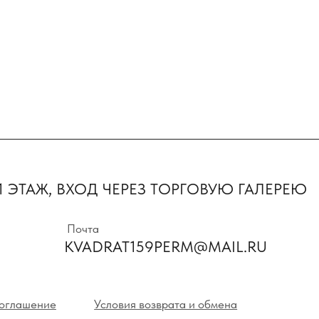
Первыми пол
предложения 
ТАЖ, ВХОД ЧЕРЕЗ ТОРГОВУЮ ГАЛЕРЕЮ
новинки
Почта
KVADRAT159PERM@MAIL.RU
Нажимая на кнопк
с политикой кон
ние
Условия возврата и обмена