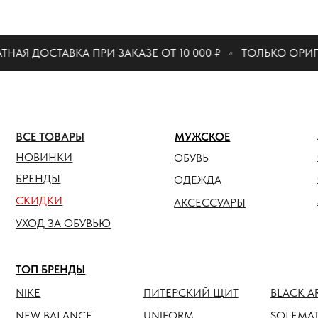
КАТАЛО
АЯ ДОСТАВКА ПРИ ЗАКАЗЕ ОТ 10 000 ₽
ТОЛЬКО ОРИГИ
ЖЕНСК
ВСЕ ТОВАРЫ
МУЖСКОЕ
ОБУВЬ
НОВИНКИ
ОБУВЬ
ОДЕЖ
БРЕНДЫ
ОДЕЖДА
СКИДКИ
АКСЕС
АКСЕССУАРЫ
УХОД ЗА ОБУВЬЮ
ТОП БРЕНДЫ
NIKE
ПИТЕРСКИЙ ЩИТ
BLACK ARMADA
NEW BALANCE
UNIFORM
SOLEMATE
HOKA
ANTEATER
JORDAN