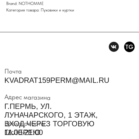
Brand: NOTHOMME
Политика конфидениальности
Категория товара: Пуховики и куртки
Пользовательское
соглашение
Условия возврата и обмена