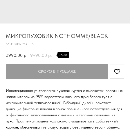
TG
Почта
KVADRAT159PERM@MAIL.RU
МИКРОПУХОВИК NOTHOMME/BLACK
SKU:
25NOMY008
Адрес магазина
Г.ПЕРМЬ, УЛ.
3990.00
р.
9990.00
р.
-60%
ЛУНАЧАРСКОГО, 1 ЭТАЖ,
ВХОД ЧЕРЕЗ ТОРГОВУЮ
Время работы
ГАЛЕРЕЮ
11:00-21:00
Первыми получайте специальные
Инновационная ультралёгкая пуховая куртка с высокотехнологичным
предложения и узнавайте новинки
наполнителем из 95% водоотталкивающего пуха белого гуся с
исключительной теплоизоляцией. Гибридный дизайн сочетает
SUBMIT
дышащие флисовые панели в зонах повышенного потоотделения для
эффективного влагоотведения с лёгкими и тёплыми секциями из
Нажимая на кнопку вы соглашаетесь с политикой
конфиденцильности
пуха. Практичная модель компактно складывается в собственный
карман, обеспечивая тепловую защиту без лишнего веса и объема.