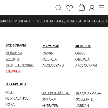
1
ЬКО ОРИГИНАЛ
БЕСПЛАТНАЯ ДОСТАВКА ПРИ ЗАКАЗЕ ОТ 
ВСЕ ТОВАРЫ
МУЖСКОЕ
ЖЕНСКОЕ
СКИДК
НОВИНКИ
ОБУВЬ
ОБУВЬ
ОБУВЬ
БРЕНДЫ
ОДЕЖДА
ОДЕЖДА
ОДЕЖД
УХОД ЗА ОБУВЬЮ
АКСЕССУАРЫ
АКСЕССУАРЫ
АКСЕС
СКИДКИ
ТОП БРЕНДЫ
NIKE
ПИТЕРСКИЙ ЩИТ
BLACK ARMADA
NEW BALANCE
UNIFORM
SOLEMATE
HOKA
ANTEATER
JORDAN
NOTHOMME
SALOMON
ASICS