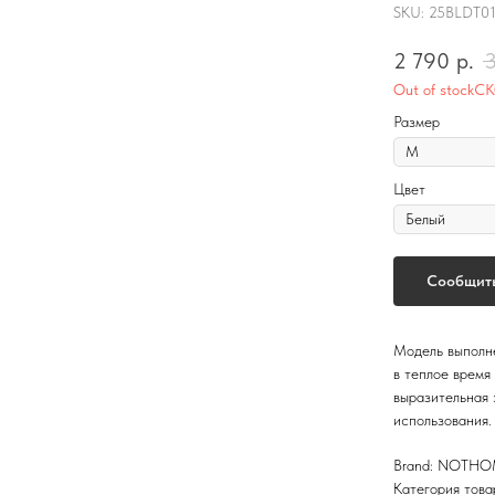
SKU:
25BLDT01
2 790
р.
Out of stock
Размер
Цвет
Сообщить
Модель выполне
в теплое время
выразительная 
использования.
Brand: NOTH
Категория това