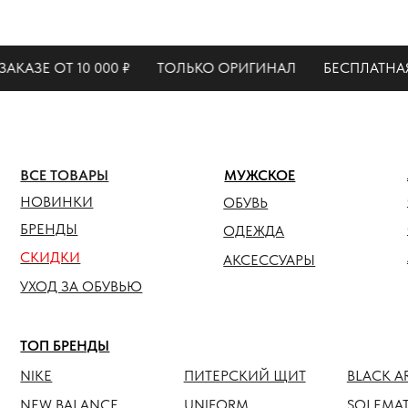
КАТАЛО
ЗЕ ОТ 10 000 ₽
ТОЛЬКО ОРИГИНАЛ
БЕСПЛАТНАЯ ДО
ЖЕНСК
ВСЕ ТОВАРЫ
МУЖСКОЕ
ОБУВЬ
НОВИНКИ
ОБУВЬ
ОДЕЖ
БРЕНДЫ
ОДЕЖДА
СКИДКИ
АКСЕС
АКСЕССУАРЫ
УХОД ЗА ОБУВЬЮ
ТОП БРЕНДЫ
NIKE
ПИТЕРСКИЙ ЩИТ
BLACK ARMADA
NEW BALANCE
UNIFORM
SOLEMATE
HOKA
ANTEATER
JORDAN