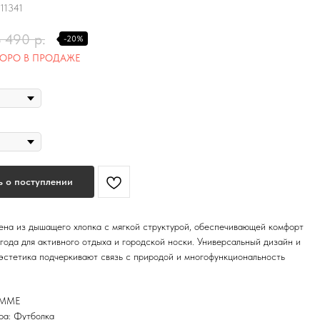
11341
3 490
р.
-20%
 о поступлении
на из дышащего хлопка с мягкой структурой, обеспечивающей комфорт
 года для активного отдыха и городской носки. Универсальный дизайн и
эстетика подчеркивают связь с природой и многофункциональность
OMME
ра: Футболка