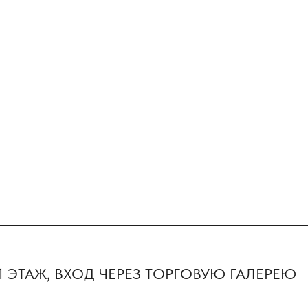
Первыми пол
предложения 
ТАЖ, ВХОД ЧЕРЕЗ ТОРГОВУЮ ГАЛЕРЕЮ
новинки
Почта
KVADRAT159PERM@MAIL.RU
Нажимая на кнопк
с политикой кон
ние
Условия возврата и обмена