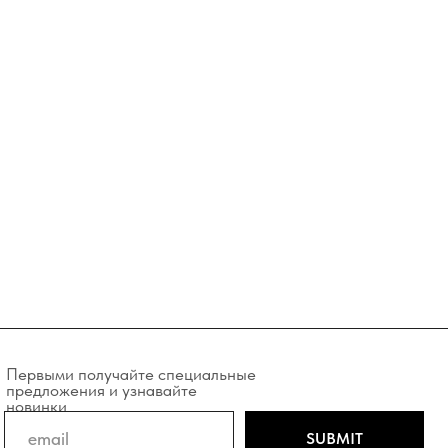
учайте специальные
и узнавайте
SUBMIT
у вы соглашаетесь
фиденцильности