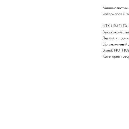
Минималистичн
материалов и т
UTX URAFLEX:
Высококачестве
Легкий и прочн
Эргономичный 
Brand: NOTH
Категория това
Первыми пол