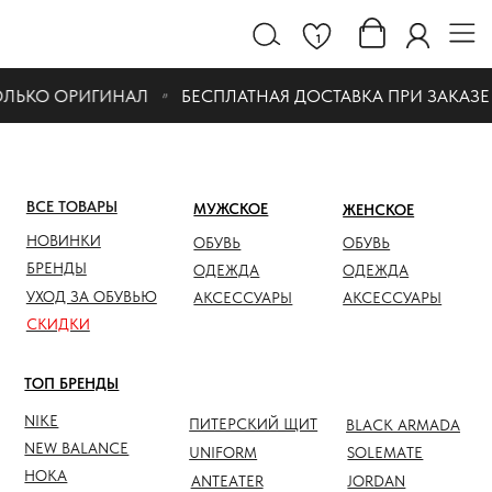
1
ЛЬКО ОРИГИНАЛ
БЕСПЛАТНАЯ ДОСТАВКА ПРИ ЗАКАЗЕ ОТ
ВСЕ ТОВАРЫ
МУЖСКОЕ
ЖЕНСКОЕ
СКИДК
НОВИНКИ
ОБУВЬ
ОБУВЬ
ОБУВЬ
БРЕНДЫ
ОДЕЖДА
ОДЕЖДА
ОДЕЖД
УХОД ЗА ОБУВЬЮ
АКСЕССУАРЫ
АКСЕССУАРЫ
АКСЕС
СКИДКИ
ТОП БРЕНДЫ
NIKE
ПИТЕРСКИЙ ЩИТ
BLACK ARMADA
NEW BALANCE
UNIFORM
SOLEMATE
HOKA
ANTEATER
JORDAN
NOTHOMME
SALOMON
ASICS