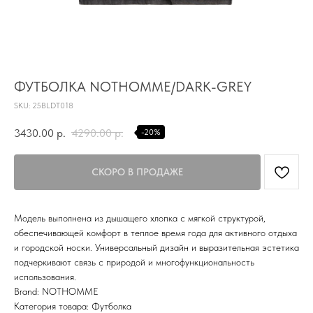
TG
Почта
KVADRAT159PERM@MAIL.RU
ФУТБОЛКА NOTHOMME/DARK-GREY
Адрес магазина
Г.ПЕРМЬ, УЛ.
SKU:
25BLDT018
ЛУНАЧАРСКОГО, 1 ЭТАЖ,
ВХОД ЧЕРЕЗ ТОРГОВУЮ
Время работы
3430.00
р.
4290.00
р.
-20%
ГАЛЕРЕЮ
11:00-21:00
Первыми получайте специальные
предложения и узнавайте новинки
Модель выполнена из дышащего хлопка с мягкой структурой,
SUBMIT
обеспечивающей комфорт в теплое время года для активного отдыха
и городской носки. Универсальный дизайн и выразительная эстетика
Нажимая на кнопку вы соглашаетесь с политикой
подчеркивают связь с природой и многофункциональность
конфиденцильности
использования.
Brand: NOTHOMME
Политика конфидениальности
Категория товара: Футболка