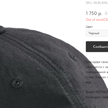
SKU:
NLBLAML
1 750
р.
3
Out of stock
Цвет
Сообщить
Благодаря свое
сочетается с л
повседневной ж
стиль. Хорошо 
вид.
Brand: NOTH
Категория това