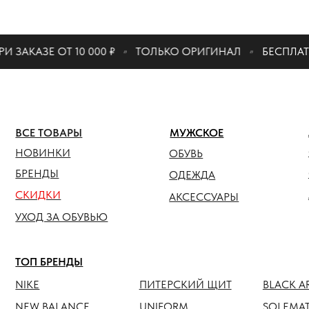
КАТАЛО
ЗЕ ОТ 10 000 ₽
ТОЛЬКО ОРИГИНАЛ
БЕСПЛАТНАЯ ДО
ЖЕНСК
ВСЕ ТОВАРЫ
МУЖСКОЕ
ОБУВЬ
НОВИНКИ
ОБУВЬ
ОДЕЖ
БРЕНДЫ
ОДЕЖДА
СКИДКИ
АКСЕС
АКСЕССУАРЫ
УХОД ЗА ОБУВЬЮ
ТОП БРЕНДЫ
NIKE
ПИТЕРСКИЙ ЩИТ
BLACK ARMADA
NEW BALANCE
UNIFORM
SOLEMATE
HOKA
ANTEATER
JORDAN