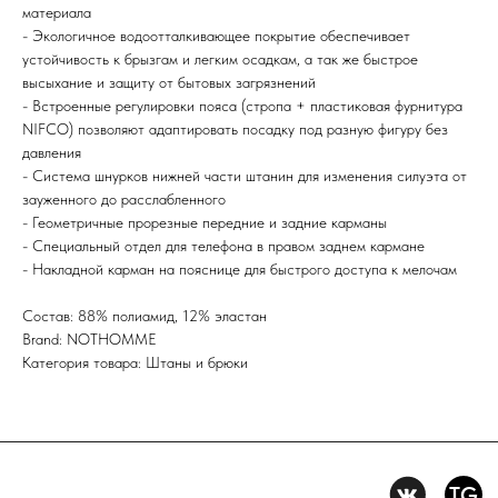
ГАЛЕРЕЮ
11:00-21:00
материала
- Экологичное водоотталкивающее покрытие обеспечивает
устойчивость к брызгам и легким осадкам, а так же быстрое
Первыми получайте специальные
высыхание и защиту от бытовых загрязнений
предложения и узнавайте новинки
- Встроенные регулировки пояса (стропа + пластиковая фурнитура
NIFCO) позволяют адаптировать посадку под разную фигуру без
SUBMIT
давления
- Система шнурков нижней части штанин для изменения силуэта от
Нажимая на кнопку вы соглашаетесь с политикой
конфиденцильности
зауженного до расслабленного
- Геометричные прорезные передние и задние карманы
- Специальный отдел для телефона в правом заднем кармане
Политика конфидениальности
- Накладной карман на пояснице для быстрого доступа к мелочам
Пользовательское
соглашение
Состав: 88% полиамид, 12% эластан
Условия возврата и обмена
Brand: NOTHOMME
Категория товара: Штаны и брюки