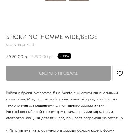
БРЮКИ NOTHOMME WIDE/BEIGE
SKU:
NLBLACK001
5590.00
р.
7990.00
р.
-30%
TG
Почта
Рабочие брюки Nothomme Blue Monte с многофункциональными
KVADRAT159PERM@MAIL.RU
карманами. Модель сочетает утилитарность городского стиля с
технологичными решениями для активного образа жизни.
Адрес магазина
Расслабленный крой с геометрическими линиями карманов и
Г.ПЕРМЬ, УЛ.
светоотражающими деталями подчеркивает современную эстетику.
ЛУНАЧАРСКОГО, 1 ЭТАЖ,
ВХОД ЧЕРЕЗ ТОРГОВУЮ
Время работы
- Изготовлены из эластичного и хорошо сохраняющего форму