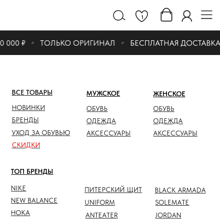
1
000 ₽
ТОЛЬКО ОРИГИНАЛ
БЕСПЛАТНАЯ ДОСТАВКА ПР
ВСЕ ТОВАРЫ
МУЖСКОЕ
ЖЕНСКОЕ
СКИДК
НОВИНКИ
ОБУВЬ
ОБУВЬ
ОБУВЬ
БРЕНДЫ
ОДЕЖДА
ОДЕЖДА
ОДЕЖД
УХОД ЗА ОБУВЬЮ
АКСЕССУАРЫ
АКСЕССУАРЫ
АКСЕС
СКИДКИ
ТОП БРЕНДЫ
NIKE
ПИТЕРСКИЙ ЩИТ
BLACK ARMADA
NEW BALANCE
UNIFORM
SOLEMATE
HOKA
ANTEATER
JORDAN
NOTHOMME
SALOMON
ASICS