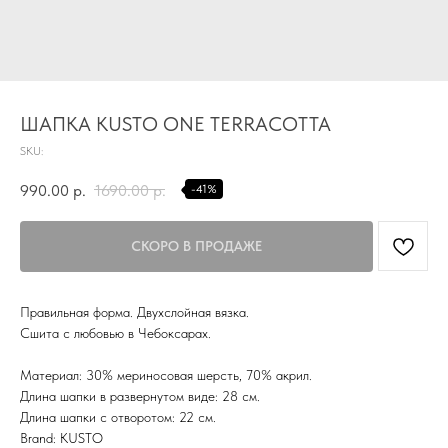
TG
Почта
KVADRAT159PERM@MAIL.RU
ШАПКА KUSTO ONE TERRACOTTA
Адрес магазина
SKU:
Г.ПЕРМЬ, УЛ.
ЛУНАЧАРСКОГО, 1 ЭТАЖ,
990.00
р.
1690.00
р.
-41%
ВХОД ЧЕРЕЗ ТОРГОВУЮ
Время работы
ГАЛЕРЕЮ
11:00-21:00
Первыми получайте специальные
предложения и узнавайте новинки
Правильная форма. Двухслойная вязка.
Сшита с любовью в Чебоксарах.
SUBMIT
Материал: 30% мериносовая шерсть, 70% акрил.
Нажимая на кнопку вы соглашаетесь с политикой
Длина шапки в развернутом виде: 28 см.
конфиденцильности
Длина шапки с отворотом: 22 см.
Brand: KUSTO