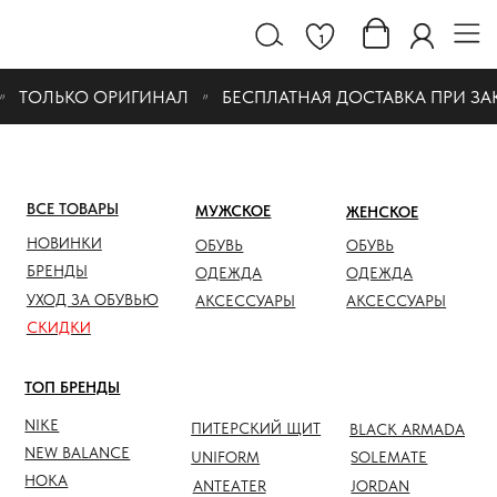
1
ТОЛЬКО ОРИГИНАЛ
БЕСПЛАТНАЯ ДОСТАВКА ПРИ ЗАКАЗ
ВСЕ ТОВАРЫ
МУЖСКОЕ
ЖЕНСКОЕ
СКИДК
НОВИНКИ
ОБУВЬ
ОБУВЬ
ОБУВЬ
БРЕНДЫ
ОДЕЖДА
ОДЕЖДА
ОДЕЖД
УХОД ЗА ОБУВЬЮ
АКСЕССУАРЫ
АКСЕССУАРЫ
АКСЕС
СКИДКИ
ТОП БРЕНДЫ
NIKE
ПИТЕРСКИЙ ЩИТ
BLACK ARMADA
NEW BALANCE
UNIFORM
SOLEMATE
HOKA
ANTEATER
JORDAN
NOTHOMME
SALOMON
ASICS