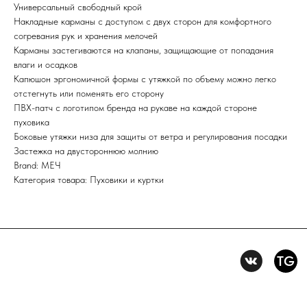
Универсальный свободный крой
Накладные карманы с доступом с двух сторон для комфортного
Политика конфидениальности
согревания рук и хранения мелочей
Карманы застегиваются на клапаны, защищающие от попадания
Пользовательское
влаги и осадков
соглашение
Условия возврата и обмена
Капюшон эргономичной формы с утяжкой по объему можно легко
отстегнуть или поменять его сторону
ПВХ-патч с логотипом бренда на рукаве на каждой стороне
пуховика
Боковые утяжки низа для защиты от ветра и регулирования посадки
Застежка на двустороннюю молнию
Brand: МЕЧ
Категория товара: Пуховики и куртки