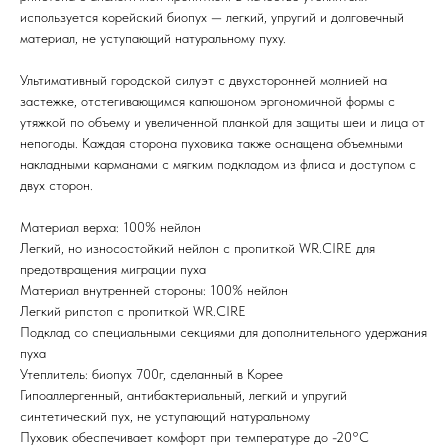
используется корейский биопух — легкий, упругий и долговечный
материал, не уступающий натуральному пуху.
TG
Ультимативный городской силуэт с двухсторонней молнией на
застежке, отстегивающимся капюшоном эргономичной формы с
утяжкой по объему и увеличенной планкой для защиты шеи и лица от
Почта
непогоды. Каждая сторона пуховика также оснащена объемными
KVADRAT159PERM@MAIL.RU
накладными карманами с мягким подкладом из флиса и доступом с
двух сторон.
Адрес магазина
Г.ПЕРМЬ, УЛ.
Материал верха: 100% нейлон
ЛУНАЧАРСКОГО, 1 ЭТАЖ,
Легкий, но износостойкий нейлон с пропиткой WR.CIRE для
ВХОД ЧЕРЕЗ ТОРГОВУЮ
Время работы
предотвращения миграции пуха
ГАЛЕРЕЮ
11:00-21:00
Материал внутренней стороны: 100% нейлон
Легкий рипстоп с пропиткой WR.СIRE
Подклад со специальными секциями для дополнительного удержания
Первыми получайте специальные
пуха
предложения и узнавайте новинки
Утеплитель: биопух 700г, сделанный в Корее
Гипоаллергенный, антибактериальный, легкий и упругий
SUBMIT
синтетический пух, не уступающий натуральному
Нажимая на кнопку вы соглашаетесь с политикой
Пуховик обеспечивает комфорт при температуре до -20°С
конфиденцильности