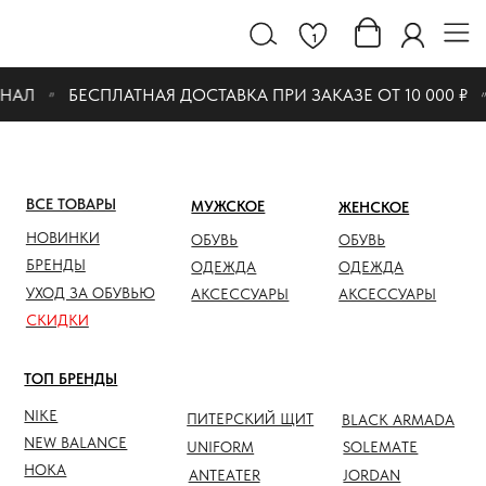
1
НАЛ
БЕСПЛАТНАЯ ДОСТАВКА ПРИ ЗАКАЗЕ ОТ 10 000 ₽
ВСЕ ТОВАРЫ
МУЖСКОЕ
ЖЕНСКОЕ
СКИДК
НОВИНКИ
ОБУВЬ
ОБУВЬ
ОБУВЬ
БРЕНДЫ
ОДЕЖДА
ОДЕЖДА
ОДЕЖД
УХОД ЗА ОБУВЬЮ
АКСЕССУАРЫ
АКСЕССУАРЫ
АКСЕС
СКИДКИ
ТОП БРЕНДЫ
NIKE
ПИТЕРСКИЙ ЩИТ
BLACK ARMADA
NEW BALANCE
UNIFORM
SOLEMATE
HOKA
ANTEATER
JORDAN
NOTHOMME
SALOMON
ASICS