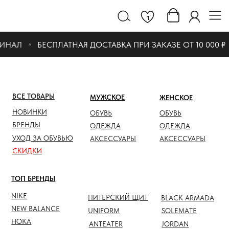
1
ИНАЛ
БЕСПЛАТНАЯ ДОСТАВКА ПРИ ЗАКАЗЕ ОТ 10 000 ₽
ВСЕ ТОВАРЫ
МУЖСКОЕ
ЖЕНСКОЕ
СКИДК
НОВИНКИ
ОБУВЬ
ОБУВЬ
ОБУВЬ
БРЕНДЫ
ОДЕЖДА
ОДЕЖДА
ОДЕЖД
УХОД ЗА ОБУВЬЮ
АКСЕССУАРЫ
АКСЕССУАРЫ
АКСЕС
СКИДКИ
ТОП БРЕНДЫ
NIKE
ПИТЕРСКИЙ ЩИТ
BLACK ARMADA
NEW BALANCE
UNIFORM
SOLEMATE
HOKA
ANTEATER
JORDAN
NOTHOMME
SALOMON
ASICS