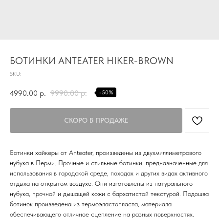
БОТИНКИ ANTEATER HIKER-BROWN
SKU:
4990.00
р.
9990.00
р.
-50%
TG
Ботинки хайкеры от Anteater, произведены из двухмиллиметрового
нубука в Перми. Прочные и стильные ботинки, предназначенные для
Почта
использования в городской среде, походах и других видах активного
KVADRAT159PERM@MAIL.RU
отдыха на открытом воздухе. Они изготовлены из натурального
нубука, прочной и дышащей кожи с бархатистой текстурой. Подошва
Адрес магазина
ботинок произведена из термоэластопласта, материала
Г.ПЕРМЬ, УЛ.
обеспечивающего отличное сцепление на разных поверхностях.