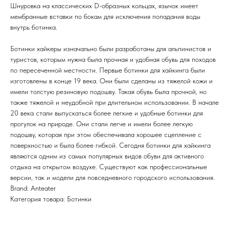
ЛУНАЧАРСКОГО, 1 ЭТАЖ,
Шнуровка на классических D-образных кольцах, язычок имеет
ВХОД ЧЕРЕЗ ТОРГОВУЮ
Время работы
мембранные вставки по бокам для исключения попадания воды
ГАЛЕРЕЮ
11:00-21:00
внутрь ботинка.
Ботинки хайкеры изначально были разработаны для альпинистов и
Первыми получайте специальные
туристов, которым нужна была прочная и удобная обувь для походов
предложения и узнавайте новинки
по пересеченной местности. Первые ботинки для хайкинга были
изготовлены в конце 19 века. Они были сделаны из тяжелой кожи и
SUBMIT
имели толстую резиновую подошву. Такая обувь была прочной, но
также тяжелой и неудобной при длительном использовании. В начале
Нажимая на кнопку вы соглашаетесь с политикой
конфиденцильности
20 века стали выпускаться более легкие и удобные ботинки для
прогулок на природе. Они стали легче и имели более легкую
подошву, которая при этом обеспечивала хорошее сцепление с
Политика конфидениальности
поверхностью и была более гибкой. Сегодня ботинки для хайкинга
Пользовательское
являются одним из самых популярных видов обуви для активного
соглашение
отдыха на открытом воздухе. Существуют как профессиональные
Условия возврата и обмена
версии, так и модели для повседневного городского использования.
Brand: Anteater
Категория товара: Ботинки