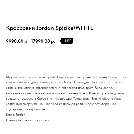
Кроссовки Jordan Spizike/WHITE
9990.00
р.
17990.00
р.
-44%
TG
Мужские кроссовки Jordan Spizike Low отдают дань уважения вкладу Спайка Ли в
повышение культурного влияния баскетбола в Голливуде. Пара сочетает в себе
стиль и технологии, которые отлично дополняют друг друга. Верх модели
Почта
выполнен из смеси натуральной и искусственной кожи. Фиксатор на шнуровке
KVADRAT159PERM@MAIL.RU
позволяет создавать более плотную посадку. Технология Nike Air обеспечивает
усиленную амортизацию. Подошва из цельной резины создает уверенное
Адрес магазина
сцепление с поверхностью.
Г.ПЕРМЬ, УЛ.
Brand: Jordan
ЛУНАЧАРСКОГО, 1 ЭТАЖ,
Категория товара: Кроссовки
ВХОД ЧЕРЕЗ ТОРГОВУЮ
Время работы
ГАЛЕРЕЮ
11:00-21:00