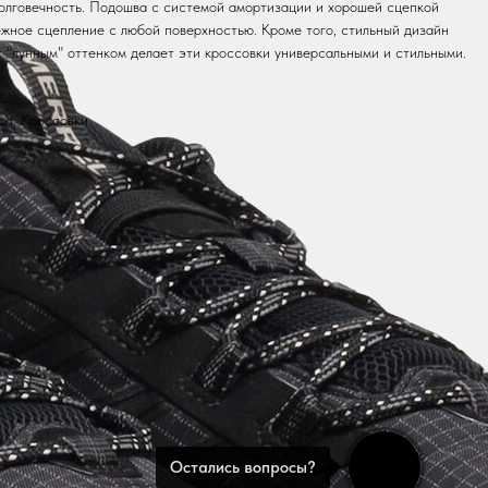
олговечность. Подошва с системой амортизации и хорошей сцепкой
жное сцепление с любой поверхностью. Кроме того, стильный дизайн
с "лунным" оттенком делает эти кроссовки универсальными и стильными.
L
ра: Кроссовки
Остались вопросы?