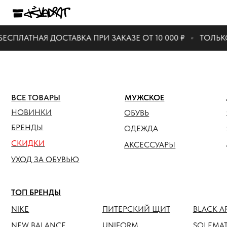
КАТАЛО
ТНАЯ ДОСТАВКА ПРИ ЗАКАЗЕ ОТ 10 000 ₽
ТОЛЬКО ОРИ
ЖЕНСК
ВСЕ ТОВАРЫ
МУЖСКОЕ
ОБУВЬ
НОВИНКИ
ОБУВЬ
ОДЕЖ
БРЕНДЫ
ОДЕЖДА
СКИДКИ
АКСЕС
АКСЕССУАРЫ
УХОД ЗА ОБУВЬЮ
ТОП БРЕНДЫ
NIKE
ПИТЕРСКИЙ ЩИТ
BLACK ARMADA
NEW BALANCE
UNIFORM
SOLEMATE
HOKA
ANTEATER
JORDAN