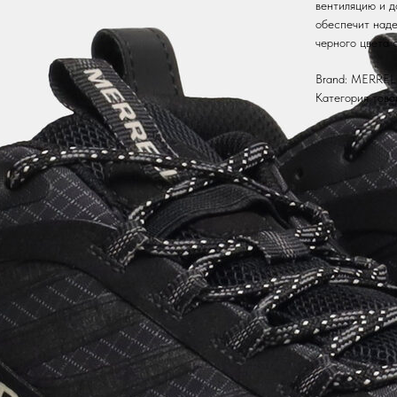
вентиляцию и д
обеспечит наде
черного цвета 
Brand: MERREL
Категория това