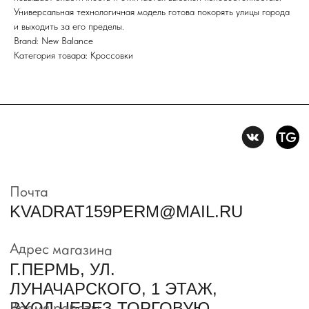
Универсальная технологичная модель готова покорять улицы города
и выходить за его пределы.
Политика конфидениальности
Brand: New Balance
Пользовательское
Категория товара: Кроссовки
соглашение
Условия возврата и обмена