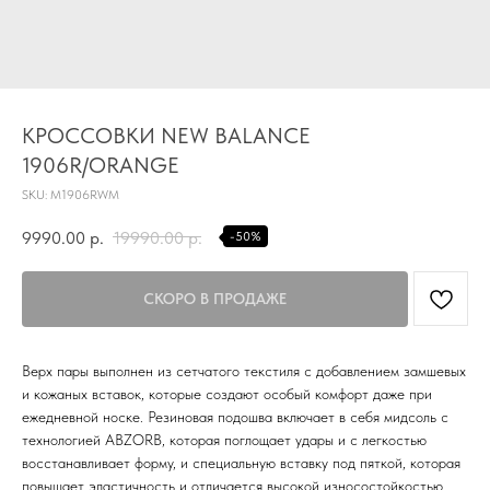
TG
КРОССОВКИ NEW BALANCE
Почта
1906R/ORANGE
KVADRAT159PERM@MAIL.RU
SKU:
M1906RWM
Адрес магазина
Г.ПЕРМЬ, УЛ.
9990.00
р.
19990.00
р.
-50%
ЛУНАЧАРСКОГО, 1 ЭТАЖ,
ВХОД ЧЕРЕЗ ТОРГОВУЮ
Время работы
ГАЛЕРЕЮ
11:00-21:00
Верх пары выполнен из сетчатого текстиля с добавлением замшевых
Первыми получайте специальные
предложения и узнавайте новинки
и кожаных вставок, которые создают особый комфорт даже при
ежедневной носке. Резиновая подошва включает в себя мидсоль с
SUBMIT
технологией ABZORB, которая поглощает удары и с легкостью
восстанавливает форму, и специальную вставку под пяткой, которая
Нажимая на кнопку вы соглашаетесь с политикой
повышает эластичность и отличается высокой износостойкостью.
конфиденцильности