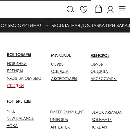
1
ОЛЬКО ОРИГИНАЛ
БЕСПЛАТНАЯ ДОСТАВКА ПРИ ЗАКАЗЕ 
ВСЕ ТОВАРЫ
МУЖСКОЕ
ЖЕНСКОЕ
СКИДК
НОВИНКИ
ОБУВЬ
ОБУВЬ
ОБУВЬ
БРЕНДЫ
ОДЕЖДА
ОДЕЖДА
ОДЕЖД
УХОД ЗА ОБУВЬЮ
АКСЕССУАРЫ
АКСЕССУАРЫ
АКСЕС
СКИДКИ
ТОП БРЕНДЫ
NIKE
ПИТЕРСКИЙ ЩИТ
BLACK ARMADA
NEW BALANCE
UNIFORM
SOLEMATE
HOKA
ANTEATER
JORDAN
NOTHOMME
SALOMON
ASICS