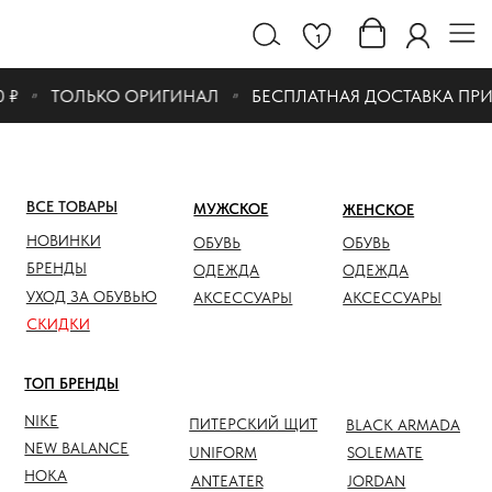
1
₽
ТОЛЬКО ОРИГИНАЛ
БЕСПЛАТНАЯ ДОСТАВКА ПРИ ЗА
ВСЕ ТОВАРЫ
МУЖСКОЕ
ЖЕНСКОЕ
СКИДК
НОВИНКИ
ОБУВЬ
ОБУВЬ
ОБУВЬ
БРЕНДЫ
ОДЕЖДА
ОДЕЖДА
ОДЕЖД
УХОД ЗА ОБУВЬЮ
АКСЕССУАРЫ
АКСЕССУАРЫ
АКСЕС
СКИДКИ
ТОП БРЕНДЫ
NIKE
ПИТЕРСКИЙ ЩИТ
BLACK ARMADA
NEW BALANCE
UNIFORM
SOLEMATE
HOKA
ANTEATER
JORDAN
NOTHOMME
SALOMON
ASICS