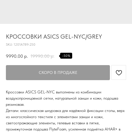
КРОССОВКИ ASICS GEL-NYC/GREY
SKU:
1201A789-250
9990.00
р.
19990.00
р.
-50%
TG
Кроссовки ASICS GEL-NYC выполнены из комбинации
Почта
воздухопроницаемой сетки, натуральной замши и кожи, подошва
KVADRAT159PERM@MAIL.RU
резиновая.
Детали: классическая шнуровка для надёжной фиксации стопы, верх
Адрес магазина
из многослойного текстиля с элементами замши и кожи,
Г.ПЕРМЬ, УЛ.
светоотражающие элементы, гелевые вставки в пятке,
ЛУНАЧАРСКОГО, 1 ЭТАЖ,
промежуточная подошва FlyteFoam, усиленная подмётка AHAR+ в
ВХОД ЧЕРЕЗ ТОРГОВУЮ
Время работы