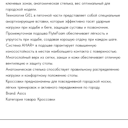
ключевых зонах, анатомическая стелька, вес оптимальный для
ГАЛЕРЕЮ
11:00-21:00
городской модели.
Технология GEL в пяточной части представляет собой специальные
амортизирующие вставки, которые эффективно гасят ударные
Первыми получайте специальные
нагрузки при ходьбе и беге, защищая суставы и позвоночник.
предложения и узнавайте новинки
Промежуточная подошва FlyteFoam обеспечивает лёгкость и
упругость при ходьбе, создавая хорошую отдачу при каждом шаге.
SUBMIT
Система AHAR+ в подошве гарантирует повышенную
Нажимая на кнопку вы соглашаетесь с политикой
износостойкость в местах наибольшего контакта с поверхностью.
конфиденцильности
Многослойный верх из сетки, замши и кожи обеспечивает отличную
вентиляцию и защиту стопы.
Политика конфидениальности
Анатомическая стелька способствует правильному распределению
нагрузки и комфортному положению стопы.
Пользовательское
Кроссовки предназначены для повседневной городской носки,
соглашение
Условия возврата и обмена
лёгких тренировок и активного передвижения по городу.
Brand: Asics
Категория товара: Кроссовки