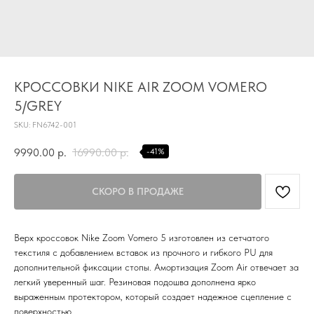
TG
Почта
КРОССОВКИ NIKE AIR ZOOM VOMERO
KVADRAT159PERM@MAIL.RU
5/GREY
Адрес магазина
SKU:
FN6742-001
Г.ПЕРМЬ, УЛ.
ЛУНАЧАРСКОГО, 1 ЭТАЖ,
9990.00
р.
16990.00
р.
-41%
ВХОД ЧЕРЕЗ ТОРГОВУЮ
Время работы
ГАЛЕРЕЮ
11:00-21:00
Первыми получайте специальные
предложения и узнавайте новинки
Верх кроссовок Nike Zoom Vomero 5 изготовлен из сетчатого
текстиля с добавлением вставок из прочного и гибкого PU для
SUBMIT
дополнительной фиксации стопы. Амортизация Zoom Air отвечает за
легкий уверенный шаг. Резиновая подошва дополнена ярко
Нажимая на кнопку вы соглашаетесь с политикой
конфиденцильности
выраженным протектором, который создает надежное сцепление с
поверхностью.