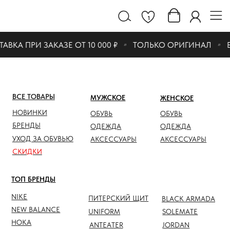
1
ВКА ПРИ ЗАКАЗЕ ОТ 10 000 ₽
ТОЛЬКО ОРИГИНАЛ
Б
ВСЕ ТОВАРЫ
МУЖСКОЕ
ЖЕНСКОЕ
СКИДК
НОВИНКИ
ОБУВЬ
ОБУВЬ
ОБУВЬ
БРЕНДЫ
ОДЕЖДА
ОДЕЖДА
ОДЕЖД
УХОД ЗА ОБУВЬЮ
АКСЕССУАРЫ
АКСЕССУАРЫ
АКСЕС
СКИДКИ
ТОП БРЕНДЫ
NIKE
ПИТЕРСКИЙ ЩИТ
BLACK ARMADA
NEW BALANCE
UNIFORM
SOLEMATE
HOKA
ANTEATER
JORDAN
NOTHOMME
SALOMON
ASICS