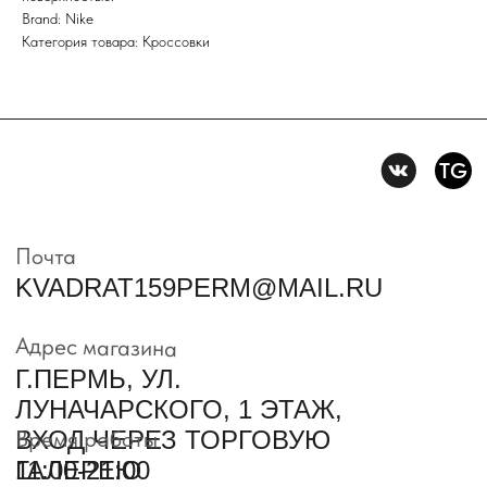
Brand: Nike
Политика конфидениальности
Категория товара: Кроссовки
Пользовательское
соглашение
Условия возврата и обмена