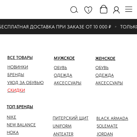
1
ЕСПЛАТНАЯ ДОСТАВКА ПРИ ЗАКАЗЕ ОТ 10 000 ₽
ТОЛЬКО
ВСЕ ТОВАРЫ
МУЖСКОЕ
ЖЕНСКОЕ
СКИДК
НОВИНКИ
ОБУВЬ
ОБУВЬ
ОБУВЬ
БРЕНДЫ
ОДЕЖДА
ОДЕЖДА
ОДЕЖД
УХОД ЗА ОБУВЬЮ
АКСЕССУАРЫ
АКСЕССУАРЫ
АКСЕС
СКИДКИ
ТОП БРЕНДЫ
NIKE
ПИТЕРСКИЙ ЩИТ
BLACK ARMADA
NEW BALANCE
UNIFORM
SOLEMATE
HOKA
ANTEATER
JORDAN
NOTHOMME
SALOMON
ASICS