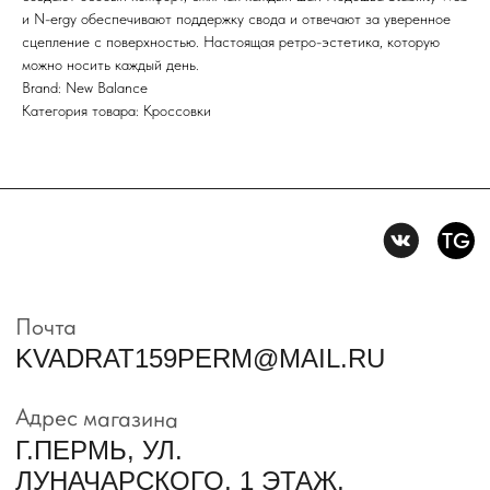
конфиденцильности
и N-ergy обеспечивают поддержку свода и отвечают за уверенное
сцепление с поверхностью. Настоящая ретро-эстетика, которую
можно носить каждый день.
Политика конфидениальности
Brand: New Balance
Пользовательское
Категория товара: Кроссовки
соглашение
Условия возврата и обмена