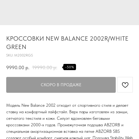
TG
КРОССОВКИ NEW BALANCE 2002R/WHITE
GREEN
Почта
KVADRAT159PERM@MAIL.RU
SKU:
M2002RGS
Адрес магазина
9990.00
р.
19990.00
р.
-50%
Г.ПЕРМЬ, УЛ.
ЛУНАЧАРСКОГО, 1 ЭТАЖ,
ВХОД ЧЕРЕЗ ТОРГОВУЮ
Время работы
ГАЛЕРЕЮ
11:00-21:00
Модель New Balance 2002 отходит от спортивного стиля и делает
Первыми получайте специальные
ставку на комфортный лайфстайл. Верх пары изготовлен из замши,
предложения и узнавайте новинки
сетчатого текстиля и кожи. Силуэт вдохновлен беговыми
кроссовками 2000-х годов. Промежуточная подошва ABZORB и
SUBMIT
специальная амортизационная вставка на пятке ABZORB SBS
создают особый комфорт, смягчая каждый шаг. Подошва Stability Web
Нажимая на кнопку вы соглашаетесь с политикой