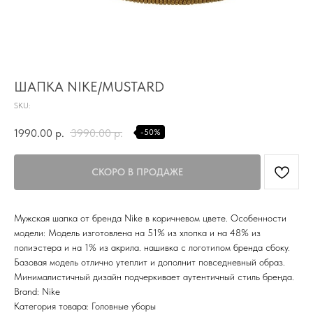
TG
Почта
KVADRAT159PERM@MAIL.RU
ШАПКА NIKE/MUSTARD
Адрес магазина
Г.ПЕРМЬ, УЛ.
SKU:
ЛУНАЧАРСКОГО, 1 ЭТАЖ,
ВХОД ЧЕРЕЗ ТОРГОВУЮ
Время работы
1990.00
р.
3990.00
р.
-50%
ГАЛЕРЕЮ
11:00-21:00
Первыми получайте специальные
предложения и узнавайте новинки
Мужская шапка от бренда Nike в коричневом цвете. Особенности
SUBMIT
модели: Модель изготовлена на 51% из хлопка и на 48% из
полиэстера и на 1% из акрила. нашивка с логотипом бренда сбоку.
Нажимая на кнопку вы соглашаетесь с политикой
Базовая модель отлично утеплит и дополнит повседневный образ.
конфиденцильности
Минималистичный дизайн подчеркивает аутентичный стиль бренда.
Brand: Nike
Политика конфидениальности
Категория товара: Головные уборы