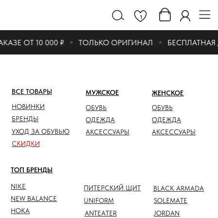
1
ЗЕ ОТ 10 000 ₽
ТОЛЬКО ОРИГИНАЛ
БЕСПЛАТНАЯ ДО
ВСЕ ТОВАРЫ
МУЖСКОЕ
ЖЕНСКОЕ
СКИДК
НОВИНКИ
ОБУВЬ
ОБУВЬ
ОБУВЬ
БРЕНДЫ
ОДЕЖДА
ОДЕЖДА
ОДЕЖД
УХОД ЗА ОБУВЬЮ
АКСЕССУАРЫ
АКСЕССУАРЫ
АКСЕС
СКИДКИ
ТОП БРЕНДЫ
NIKE
ПИТЕРСКИЙ ЩИТ
BLACK ARMADA
NEW BALANCE
UNIFORM
SOLEMATE
HOKA
ANTEATER
JORDAN
NOTHOMME
SALOMON
ASICS