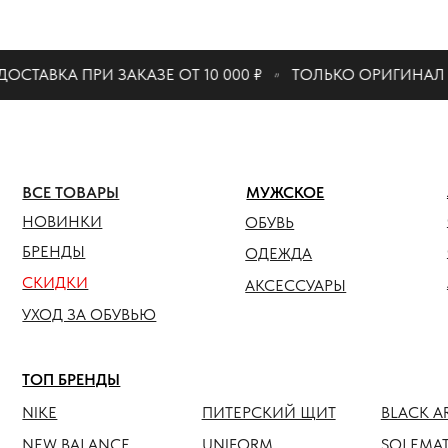
КАТАЛО
ТАВКА ПРИ ЗАКАЗЕ ОТ 10 000 ₽
ТОЛЬКО ОРИГИНАЛ
ЖЕНСК
ВСЕ ТОВАРЫ
МУЖСКОЕ
ОБУВЬ
НОВИНКИ
ОБУВЬ
ОДЕЖ
БРЕНДЫ
ОДЕЖДА
СКИДКИ
АКСЕС
АКСЕССУАРЫ
УХОД ЗА ОБУВЬЮ
ТОП БРЕНДЫ
NIKE
ПИТЕРСКИЙ ЩИТ
BLACK ARMADA
NEW BALANCE
UNIFORM
SOLEMATE
HOKA
ANTEATER
JORDAN