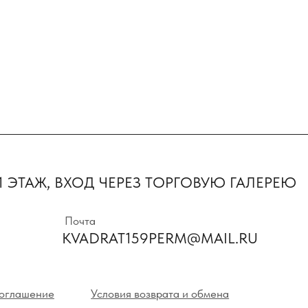
Первыми пол
предложения 
ТАЖ, ВХОД ЧЕРЕЗ ТОРГОВУЮ ГАЛЕРЕЮ
новинки
Почта
KVADRAT159PERM@MAIL.RU
Нажимая на кнопк
с политикой кон
ние
Условия возврата и обмена