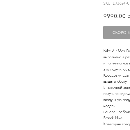
SKU:
DJ3624-0
9990.00
р
Nike Air Max 
выполнена в ре
и получила наз
это получилось.
Кроссовки сдел
вышиты сбоку.
В пяточной зон
получила види
воздушную поду
модели
нанесен ребрис
Brand: Nike
Категория това