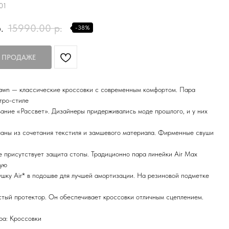
01
.
15990.00
р.
-38%
Dawn — классические кроссовки с современным комфортом. Пара
тро-стиле
вание «Рассвет». Дизайнеры придерживались моде прошлого, и у них
аны из сочетания текстиля и замшевого материала. Фирменные свуши
е присутствует защита стопы. Традиционно пара линейки Air Max
мую
шку Air* в подошве для лучшей амортизации. На резиновой подметке
тый протектор. Он обеспечивает кроссовки отличным сцеплением.
ра: Кроссовки