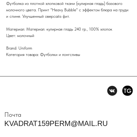
Футболка из плотной хлопковой ткани (кулирная гладь) базового
SUBMIT
молочного цвета. Принт "Heavy Bubble" с эффектом блюра на груди
и спине. Улучшенный оверсайз фит.
Нажимая на кнопку вы соглашаетесь с политикой
конфиденцильности
Материал: Материал: кулирная гладь 240 гр., 100% хлопок
Цвет: молочный
Политика конфидениальности
Пользовательское
Brand: Uniform
соглашение
Категория товара: Футболки и лонгсливы
Условия возврата и обмена