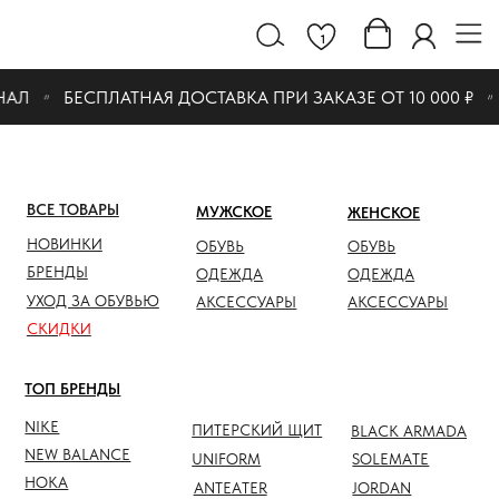
1
АЛ
БЕСПЛАТНАЯ ДОСТАВКА ПРИ ЗАКАЗЕ ОТ 10 000 ₽
ВСЕ ТОВАРЫ
МУЖСКОЕ
ЖЕНСКОЕ
СКИДК
НОВИНКИ
ОБУВЬ
ОБУВЬ
ОБУВЬ
БРЕНДЫ
ОДЕЖДА
ОДЕЖДА
ОДЕЖД
УХОД ЗА ОБУВЬЮ
АКСЕССУАРЫ
АКСЕССУАРЫ
АКСЕС
СКИДКИ
ТОП БРЕНДЫ
NIKE
ПИТЕРСКИЙ ЩИТ
BLACK ARMADA
NEW BALANCE
UNIFORM
SOLEMATE
HOKA
ANTEATER
JORDAN
NOTHOMME
SALOMON
ASICS