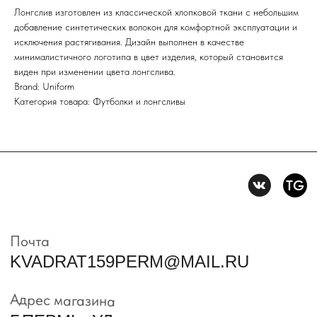
Лонгслив изготовлен из классической хлопковой ткани с небольшим
Нажимая на кнопку вы соглашаетесь с политикой
добавление синтетических волокон для комфортной эксплуатации и
конфиденцильности
исключения растягивания. Дизайн выполнен в качестве
минималистичного логотипа в цвет изделия, который становится
Политика конфидениальности
виден при изменении цвета лонгслива.
Brand: Uniform
Пользовательское
соглашение
Категория товара: Футболки и лонгсливы
Условия возврата и обмена