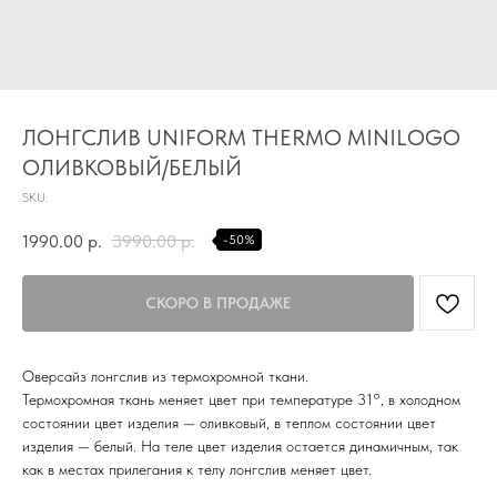
ЛОНГСЛИВ UNIFORM THERMO MINILOGO
TG
ОЛИВКОВЫЙ/БЕЛЫЙ
Почта
SKU:
KVADRAT159PERM@MAIL.RU
1990.00
р.
3990.00
р.
-50%
Адрес магазина
Г.ПЕРМЬ, УЛ.
ЛУНАЧАРСКОГО, 1 ЭТАЖ,
ВХОД ЧЕРЕЗ ТОРГОВУЮ
Время работы
ГАЛЕРЕЮ
11:00-21:00
Оверсайз лонгслив из термохромной ткани.
Термохромная ткань меняет цвет при температуре 31°, в холодном
состоянии цвет изделия — оливковый, в теплом состоянии цвет
Первыми получайте специальные
предложения и узнавайте новинки
изделия — белый. На теле цвет изделия остается динамичным, так
как в местах прилегания к телу лонгслив меняет цвет.
SUBMIT