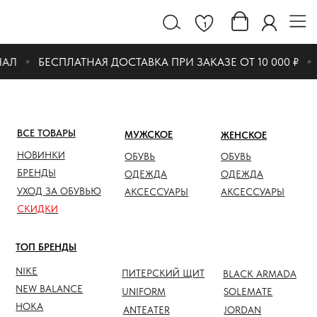
1
АЛ
БЕСПЛАТНАЯ ДОСТАВКА ПРИ ЗАКАЗЕ ОТ 10 000 ₽
ВСЕ ТОВАРЫ
МУЖСКОЕ
ЖЕНСКОЕ
СКИДК
НОВИНКИ
ОБУВЬ
ОБУВЬ
ОБУВЬ
БРЕНДЫ
ОДЕЖДА
ОДЕЖДА
ОДЕЖД
УХОД ЗА ОБУВЬЮ
АКСЕССУАРЫ
АКСЕССУАРЫ
АКСЕС
СКИДКИ
ТОП БРЕНДЫ
NIKE
ПИТЕРСКИЙ ЩИТ
BLACK ARMADA
NEW BALANCE
UNIFORM
SOLEMATE
HOKA
ANTEATER
JORDAN
NOTHOMME
SALOMON
ASICS