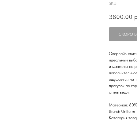
SKU:
3800.00
р
Оверсайз свитш
идеальный выбо
и манжеты на р
дополнительное
ощущается на т
прогулок по го
стиль вещи.
Материал: 80% 
Brand: Uniform
Категория това