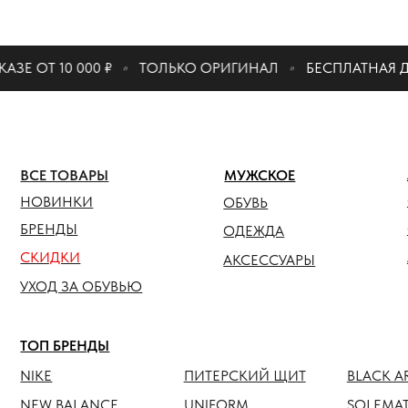
КАТАЛО
Е ОТ 10 000 ₽
ТОЛЬКО ОРИГИНАЛ
БЕСПЛАТНАЯ ДОС
ЖЕНСК
ВСЕ ТОВАРЫ
МУЖСКОЕ
ОБУВЬ
НОВИНКИ
ОБУВЬ
ОДЕЖ
БРЕНДЫ
ОДЕЖДА
СКИДКИ
АКСЕС
АКСЕССУАРЫ
УХОД ЗА ОБУВЬЮ
ТОП БРЕНДЫ
NIKE
ПИТЕРСКИЙ ЩИТ
BLACK ARMADA
NEW BALANCE
UNIFORM
SOLEMATE
HOKA
ANTEATER
JORDAN