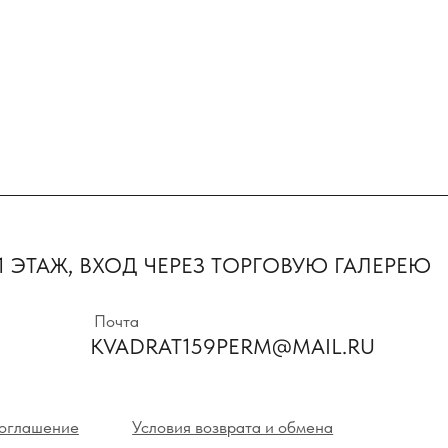
Первыми пол
предложения 
ТАЖ, ВХОД ЧЕРЕЗ ТОРГОВУЮ ГАЛЕРЕЮ
новинки
Почта
KVADRAT159PERM@MAIL.RU
Нажимая на кнопк
с политикой кон
ние
Условия возврата и обмена