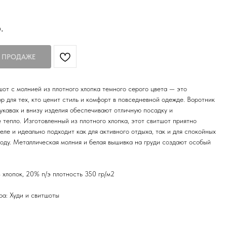
.
от с молнией из плотного хлопка темного серого цвета — это
р для тех, кто ценит стиль и комфорт в повседневной одежде. Воротник
укавах и внизу изделия обеспечивают отличную посадку и
 тепло. Изготовленный из плотного хлопка, этот свитшот приятно
еле и идеально подходит как для активного отдыха, так и для спокойных
роду. Металлическая молния и белая вышивка на груди создают особый
хлопок, 20% п/э плотность 350 гр/м2
ра: Худи и свитшоты