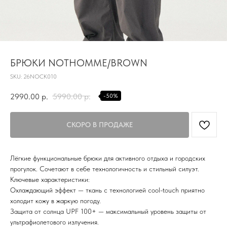
TG
БРЮКИ NOTHOMME/BROWN
SKU:
26NOCK010
Почта
KVADRAT159PERM@MAIL.RU
2990.00
р.
5990.00
р.
-50%
Адрес магазина
Г.ПЕРМЬ, УЛ.
ЛУНАЧАРСКОГО, 1 ЭТАЖ,
ВХОД ЧЕРЕЗ ТОРГОВУЮ
Время работы
ГАЛЕРЕЮ
11:00-21:00
Лёгкие функциональные брюки для активного отдыха и городских
прогулок. Сочетают в себе технологичность и стильный силуэт.
Ключевые характеристики:
Первыми получайте специальные
Охлаждающий эффект — ткань с технологией cool-touch приятно
предложения и узнавайте новинки
холодит кожу в жаркую погоду.
Защита от солнца UPF 100+ — максимальный уровень защиты от
SUBMIT
ультрафиолетового излучения.