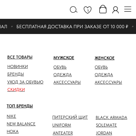
1
Л
БЕСПЛАТНАЯ ДОСТАВКА ПРИ ЗАКАЗЕ ОТ 10 000 ₽
Т
ВСЕ ТОВАРЫ
МУЖСКОЕ
ЖЕНСКОЕ
СКИДК
НОВИНКИ
ОБУВЬ
ОБУВЬ
ОБУВЬ
БРЕНДЫ
ОДЕЖДА
ОДЕЖДА
ОДЕЖД
УХОД ЗА ОБУВЬЮ
АКСЕССУАРЫ
АКСЕССУАРЫ
АКСЕС
СКИДКИ
ТОП БРЕНДЫ
NIKE
ПИТЕРСКИЙ ЩИТ
BLACK ARMADA
NEW BALANCE
UNIFORM
SOLEMATE
HOKA
ANTEATER
JORDAN
NOTHOMME
SALOMON
ASICS