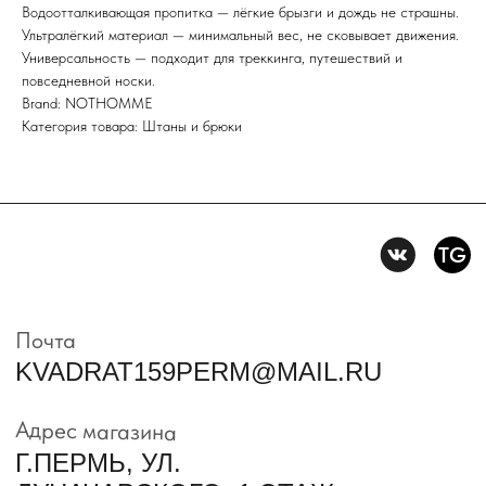
Водоотталкивающая пропитка — лёгкие брызги и дождь не страшны.
Нажимая на кнопку вы соглашаетесь с политикой
конфиденцильности
Ультралёгкий материал — минимальный вес, не сковывает движения.
Универсальность — подходит для треккинга, путешествий и
повседневной носки.
Политика конфидениальности
Brand: NOTHOMME
Пользовательское
Категория товара: Штаны и брюки
соглашение
Условия возврата и обмена